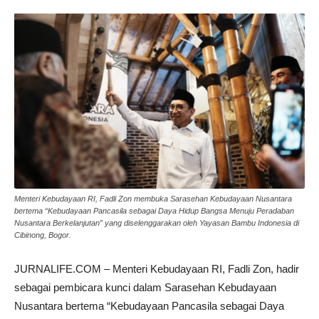
Menteri Kebudayaan RI, Fadli Zon membuka Sarasehan Kebudayaan Nusantara
bertema “Kebudayaan Pancasila sebagai Daya Hidup Bangsa Menuju Peradaban
Nusantara Berkelanjutan” yang diselenggarakan oleh Yayasan Bambu Indonesia di
Cibinong, Bogor.
JURNALIFE.COM – Menteri Kebudayaan RI, Fadli Zon, hadir
sebagai pembicara kunci dalam Sarasehan Kebudayaan
Nusantara bertema “Kebudayaan Pancasila sebagai Daya