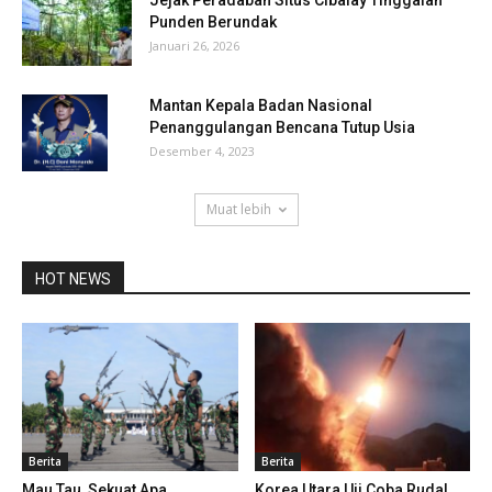
Punden Berundak
Januari 26, 2026
Mantan Kepala Badan Nasional
Penanggulangan Bencana Tutup Usia
Desember 4, 2023
Muat lebih
HOT NEWS
Berita
Berita
Mau Tau, Sekuat Apa
Korea Utara Uji Coba Rudal