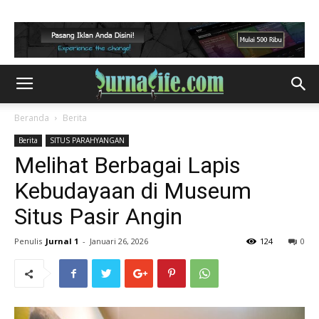
Beranda
Berita
Berita
SITUS PARAHYANGAN
Melihat Berbagai Lapis
Kebudayaan di Museum
Situs Pasir Angin
Penulis
Jurnal 1
-
Januari 26, 2026
124
0