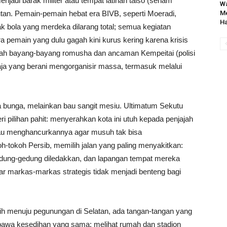
jadi barak militer atau tempat latihan taiso (senam
Wa
utan. Pemain-pemain hebat era BIVB, seperti Moeradi,
Me
Ha
 bola yang merdeka dilarang total; semua kegiatan
ra pemain yang dulu gagah kini kurus kering karena krisis
gah bayang-bayang romusha dan ancaman Kempeitai (polisi
ja yang berani mengorganisir massa, termasuk melalui
a bunga, melainkan bau sangit mesiu. Ultimatum Sekutu
i pilihan pahit: menyerahkan kota ini utuh kepada penjajah
u menghancurkannya agar musuh tak bisa
-tokoh Persib, memilih jalan yang paling menyakitkan:
dung-gedung diledakkan, dan lapangan tempat mereka
agar markas-markas strategis tidak menjadi benteng bagi
tatih menuju pegunungan di Selatan, ada tangan-tangan yang
bawa kesedihan yang sama: melihat rumah dan stadion