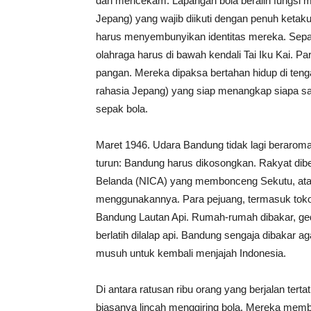
dan mencekam. Lapangan bola beralih fungsi men
Jepang) yang wajib diikuti dengan penuh ketak
harus menyembunyikan identitas mereka. Sepak
olahraga harus di bawah kendali Tai Iku Kai. Pa
pangan. Mereka dipaksa bertahan hidup di ten
rahasia Jepang) yang siap menangkap siapa sa
sepak bola.
​Maret 1946. Udara Bandung tidak lagi berarom
turun: Bandung harus dikosongkan. Rakyat diber
Belanda (NICA) yang membonceng Sekutu, ata
menggunakannya. ​Para pejuang, termasuk tokoh
Bandung Lautan Api. Rumah-rumah dibakar, ge
berlatih dilalap api. Bandung sengaja dibakar 
musuh untuk kembali menjajah Indonesia.
Di antara ratusan ribu orang yang berjalan ter
biasanya lincah menggiring bola. Mereka mem