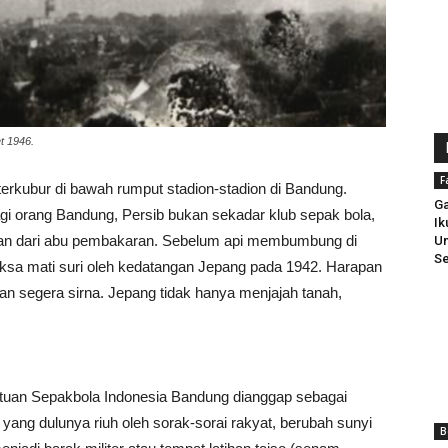
t 1946.
F
kubur di bawah rumput stadion-stadion di Bandung.
Ga
i orang Bandung, Persib bukan sekadar klub sepak bola,
Ik
kan dari abu pembakaran. ​Sebelum api membumbung di
Un
Se
aksa mati suri oleh kedatangan Jepang pada 1942. Harapan
segera sirna. Jepang tidak hanya menjajah tanah,
satuan Sepakbola Indonesia Bandung dianggap sebagai
yang dulunya riuh oleh sorak-sorai rakyat, berubah sunyi
B