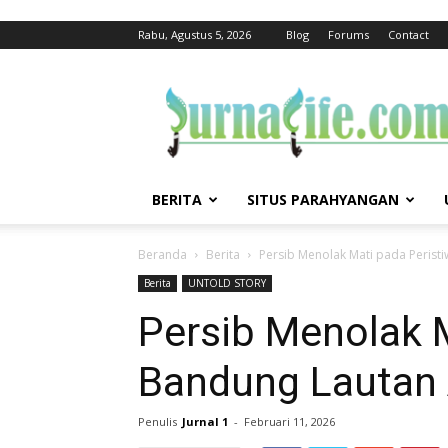
Rabu, Agustus 5, 2026
Blog
Forums
Contact
jurnalife
BERITA
SITUS PARAHYANGAN
Beranda
Berita
Persib Menolak Mati pada Perist
Berita
UNTOLD STORY
Persib Menolak M
Bandung Lautan 
Penulis
Jurnal 1
-
Februari 11, 2026