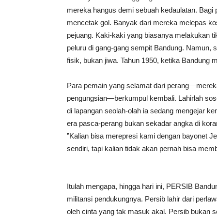
mereka hangus demi sebuah kedaulatan. Bagi p
mencetak gol. Banyak dari mereka melepas ko
pejuang. Kaki-kaki yang biasanya melakukan tiki
peluru di gang-gang sempit Bandung. ​Namun,
fisik, bukan jiwa. Tahun 1950, ketika Bandung m
Para pemain yang selamat dari perang—mereka 
pengungsian—berkumpul kembali. Lahirlah sosok
di lapangan seolah-olah ia sedang mengejar k
era pasca-perang bukan sekadar angka di koran
”Kalian bisa merepresi kami dengan bayonet 
sendiri, tapi kalian tidak akan pernah bisa memb
Itulah mengapa, hingga hari ini, PERSIB Bandu
militansi pendukungnya. Persib lahir dari perla
oleh cinta yang tak masuk akal. ​Persib bukan