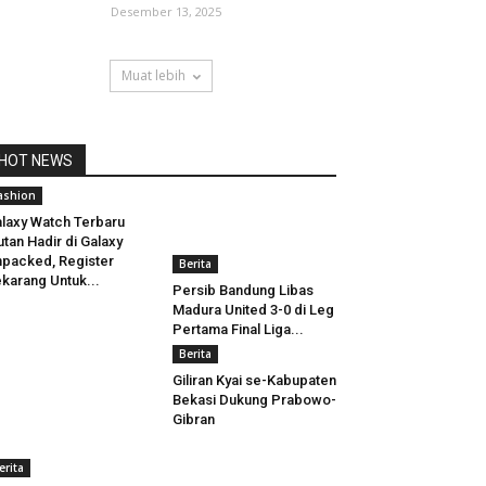
Desember 13, 2025
Muat lebih
HOT NEWS
ashion
laxy Watch Terbaru
utan Hadir di Galaxy
packed, Register
Berita
karang Untuk...
Persib Bandung Libas
Madura United 3-0 di Leg
Pertama Final Liga...
Berita
Giliran Kyai se-Kabupaten
Bekasi Dukung Prabowo-
Gibran
erita