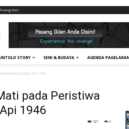
Pasang Iklan
UNTOLD STORY
SENI & BUDAYA
AGENDA PAGELARA
iwa Bandung Lautan Api 1946
ati pada Peristiwa
Api 1946
121
0