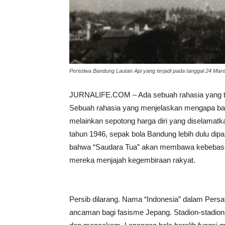
Peristiwa Bandung Lautan Api yang terjadi pada tanggal 24 Mare
JURNALIFE.COM – Ada sebuah rahasia yang ter
Sebuah rahasia yang menjelaskan mengapa bag
melainkan sepotong harga diri yang diselamat
tahun 1946, sepak bola Bandung lebih dulu dip
bahwa “Saudara Tua” akan membawa kebebasan 
mereka menjajah kegembiraan rakyat.
​Persib dilarang. Nama “Indonesia” dalam Per
ancaman bagi fasisme Jepang. Stadion-stadion 