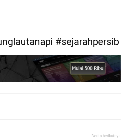
nglautanapi #sejarahpersib
Berita berikutnya