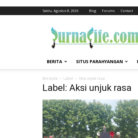
Sabtu, Agustus 8, 2026
Blog
Forums
Contact
jurnalife
BERITA
SITUS PARAHYANGAN
Beranda
Label
Aksi unjuk rasa
Label: Aksi unjuk rasa