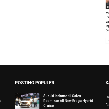
B
Ma
Ir
ya
in
Di
POSTING POPULER
K
Suzuki Indomobil Sales
Be
a
Resmikan All New Ertiga Hybrid
N
Cruise