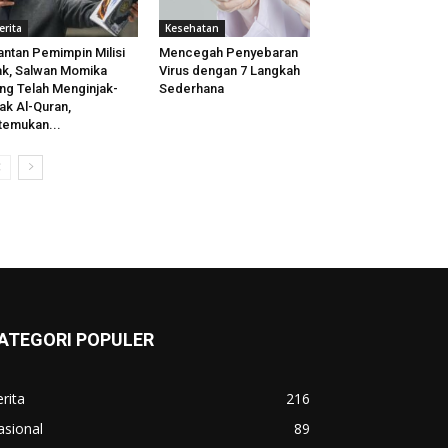
erita
Kesehatan
ntan Pemimpin Milisi
Mencegah Penyebaran
ak, Salwan Momika
Virus dengan 7 Langkah
ng Telah Menginjak-
Sederhana
jak Al-Quran,
temukan...
ATEGORI POPULER
rita
216
asional
89