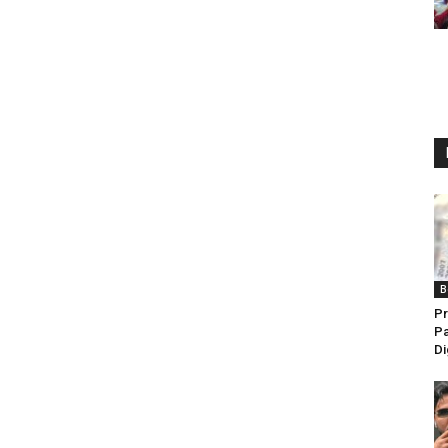
B
Pr
Pa
Di