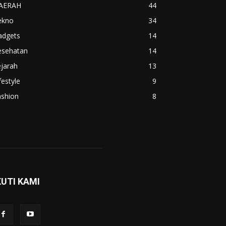
AERAH
44
ekno
34
adgets
14
esehatan
14
jarah
13
festyle
9
ashion
8
KUTI KAMI