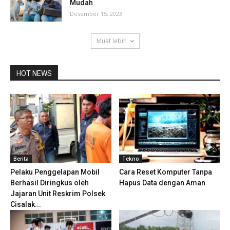
Mudah
Desember 15, 2023
Muat lebih
HOT NEWS
Berita
Tekno
Pelaku Penggelapan Mobil
Cara Reset Komputer Tanpa
Berhasil Diringkus oleh
Hapus Data dengan Aman
Jajaran Unit Reskrim Polsek
Cisalak...