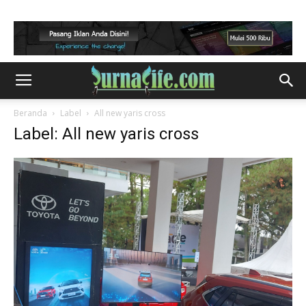
Beranda
Label
All new yaris cross
Label: All new yaris cross