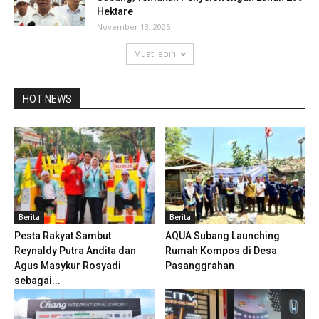
Hektare
November 13, 2025
Muat lebih
HOT NEWS
Berita
Berita
Pesta Rakyat Sambut
AQUA Subang Launching
Reynaldy Putra Andita dan
Rumah Kompos di Desa
Agus Masykur Rosyadi
Pasanggrahan
sebagai...