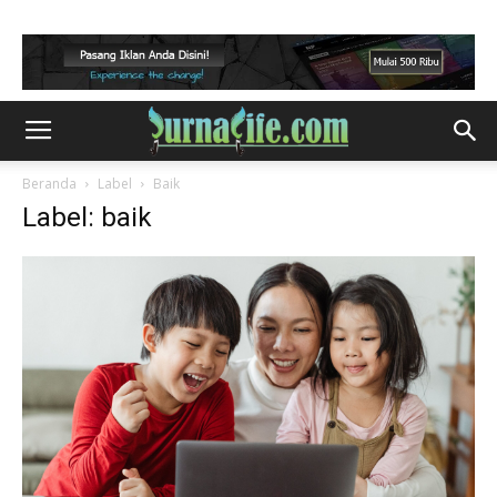
Beranda
Label
Baik
Label: baik