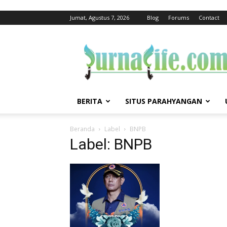
Jumat, Agustus 7, 2026
Blog
Forums
Contact
jurnalife
BERITA
SITUS PARAHYANGAN
Beranda
Label
BNPB
Label: BNPB