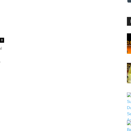
0
al
,