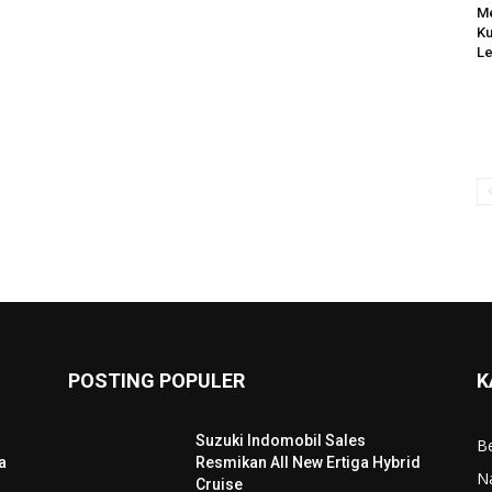
Me
Ku
Le
POSTING POPULER
K
Suzuki Indomobil Sales
Be
a
Resmikan All New Ertiga Hybrid
N
Cruise