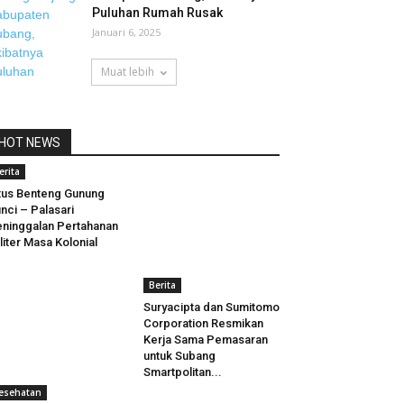
Puluhan Rumah Rusak
Januari 6, 2025
Muat lebih
HOT NEWS
erita
tus Benteng Gunung
nci – Palasari
ninggalan Pertahanan
liter Masa Kolonial
Berita
Suryacipta dan Sumitomo
Corporation Resmikan
Kerja Sama Pemasaran
untuk Subang
Smartpolitan...
esehatan