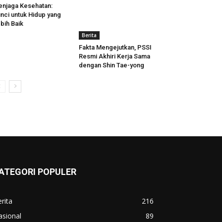
njaga Kesehatan:
nci untuk Hidup yang
bih Baik
Berita
Fakta Mengejutkan, PSSI
Resmi Akhiri Kerja Sama
dengan Shin Tae-yong
ATEGORI POPULER
rita
216
asional
89