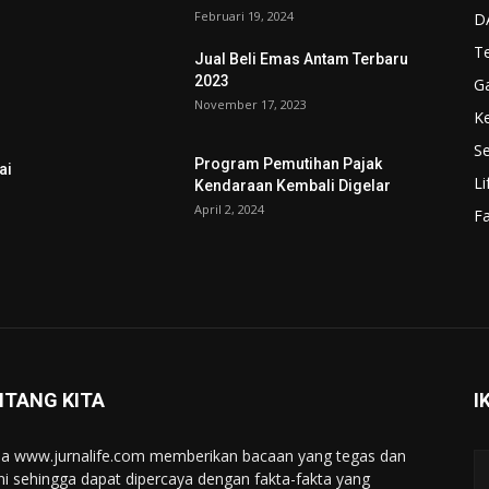
Februari 19, 2024
D
T
Jual Beli Emas Antam Terbaru
2023
G
November 17, 2023
K
Se
Program Pemutihan Pajak
ai
Li
Kendaraan Kembali Digelar
April 2, 2024
F
NTANG KITA
I
a www.jurnalife.com memberikan bacaan yang tegas dan
ini sehingga dapat dipercaya dengan fakta-fakta yang