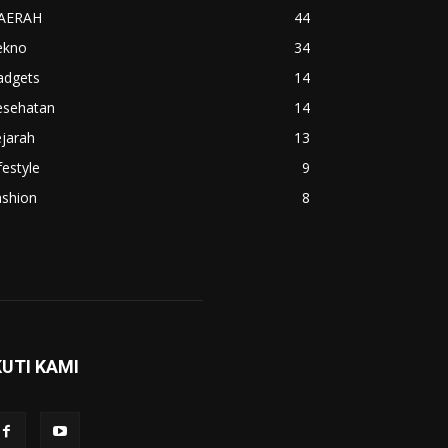
AERAH
44
ekno
34
adgets
14
esehatan
14
jarah
13
festyle
9
ashion
8
KUTI KAMI