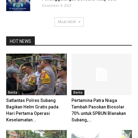
Desember 4, 2023
Muat lebih
HOT NEWS
Berita
Berita
Satlantas Polres Subang
Pertamina Patra Niaga
Bagikan Helm Gratis pada
Tambah Pasokan Biosolar
Hari Pertama Operasi
70% untuk SPBUN Blanakan
Keselamatan...
Subang,...