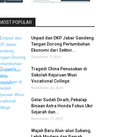
MOST POPULAR
Unpad dan DKP Jabar Gandeng
Tangan Dorong Pertumbuhan
Ekonomi dari Sektor...
Desember 3, 2024
Tragedi China Penusukan di
Sekolah Kejuruan Wuxi
Vocational College
November 20, 2024
Gelar Sudah Diraih, Pebalap
Binaan Astra Honda Fokus Ukir
Sejarah dan...
November 17, 2023
Wajah Baru Alun-alun Subang,
Lebih Modern dan Ramah