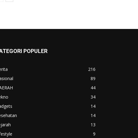
ATEGORI POPULER
rita
216
asional
89
AERAH
44
ekno
34
adgets
14
esehatan
14
jarah
13
festyle
9