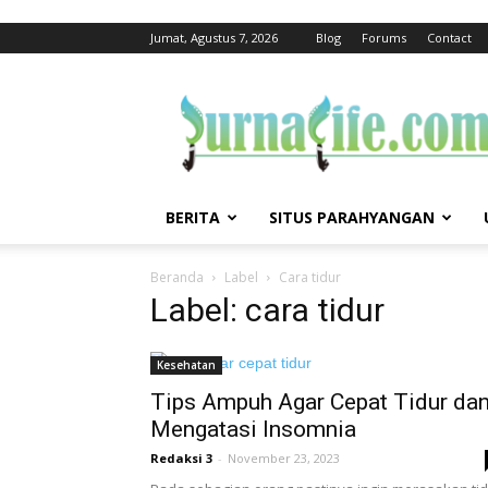
Jumat, Agustus 7, 2026
Blog
Forums
Contact
jurnalife
BERITA
SITUS PARAHYANGAN
Beranda
Label
Cara tidur
Label: cara tidur
Kesehatan
Tips Ampuh Agar Cepat Tidur da
Mengatasi Insomnia
Redaksi 3
-
November 23, 2023