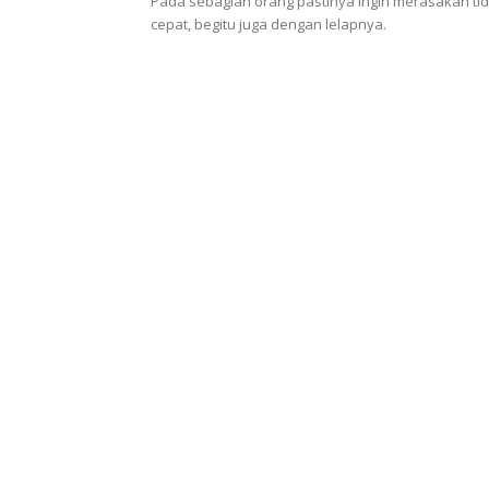
Pada sebagian orang pastinya ingin merasakan ti
cepat, begitu juga dengan lelapnya.