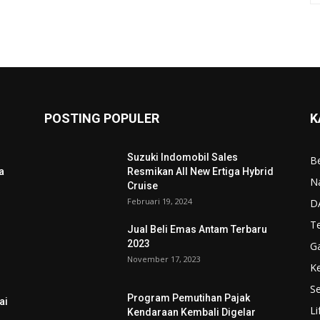
POSTING POPULER
K
Suzuki Indomobil Sales
Be
a
Resmikan All New Ertiga Hybrid
N
Cruise
Februari 19, 2024
D
T
Jual Beli Emas Antam Terbaru
2023
G
November 17, 2023
K
Se
Program Pemutihan Pajak
ai
Li
Kendaraan Kembali Digelar