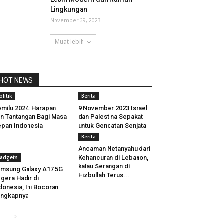
Lingkungan
November 29, 2023
Muat lebih
HOT NEWS
olitik
Berita
milu 2024: Harapan
9 November 2023 Israel
n Tantangan Bagi Masa
dan Palestina Sepakat
pan Indonesia
untuk Gencatan Senjata
Berita
Ancaman Netanyahu dari
adgets
Kehancuran di Lebanon,
kalau Serangan di
msung Galaxy A17 5G
Hizbullah Terus...
gera Hadir di
donesia, Ini Bocoran
engkapnya