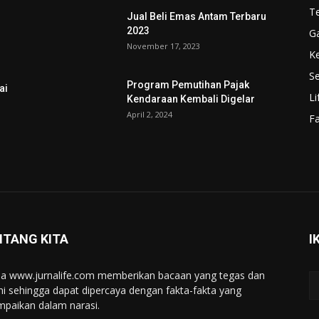
T
Jual Beli Emas Antam Terbaru
2023
G
November 17, 2023
K
Se
Program Pemutihan Pajak
ai
Li
Kendaraan Kembali Digelar
April 2, 2024
F
NTANG KITA
I
a www.jurnalife.com memberikan bacaan yang tegas dan
ini sehingga dapat dipercaya dengan fakta-fakta yang
mpaikan dalam narasi.