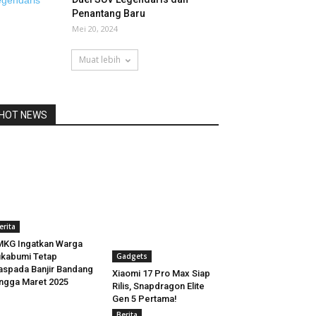
Penantang Baru
Mei 20, 2024
Muat lebih
HOT NEWS
erita
KG Ingatkan Warga
kabumi Tetap
Gadgets
spada Banjir Bandang
Xiaomi 17 Pro Max Siap
ngga Maret 2025
Rilis, Snapdragon Elite
Gen 5 Pertama!
Berita