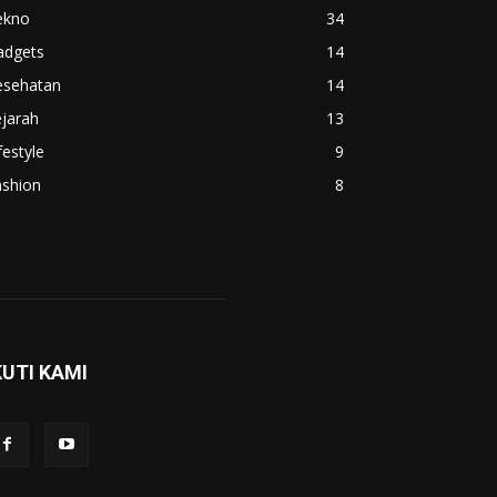
ekno
34
adgets
14
esehatan
14
jarah
13
festyle
9
ashion
8
KUTI KAMI