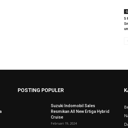
G
5
Sm
un
POSTING POPULER
K
Suzuki Indomobil Sales
Be
a
Resmikan All New Ertiga Hybrid
N
Cruise
Februari 19, 2024
D