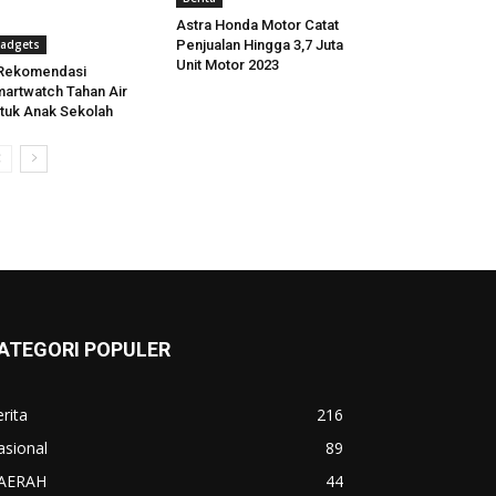
Astra Honda Motor Catat
adgets
Penjualan Hingga 3,7 Juta
Unit Motor 2023
 Rekomendasi
artwatch Tahan Air
tuk Anak Sekolah
ATEGORI POPULER
rita
216
asional
89
AERAH
44