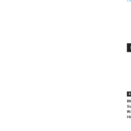
B
BM
Su
Wa
Hi