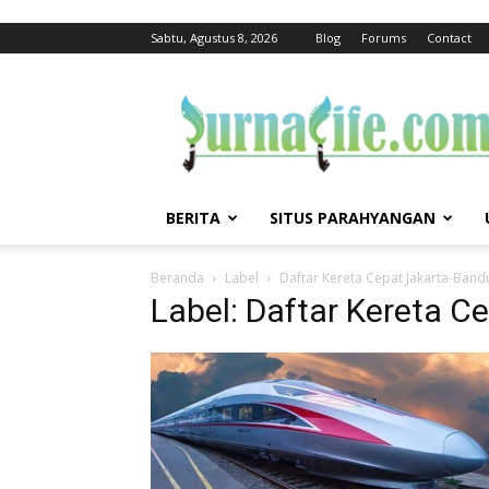
Sabtu, Agustus 8, 2026
Blog
Forums
Contact
jurnalife
BERITA
SITUS PARAHYANGAN
Beranda
Label
Daftar Kereta Cepat Jakarta-Band
Label: Daftar Kereta 