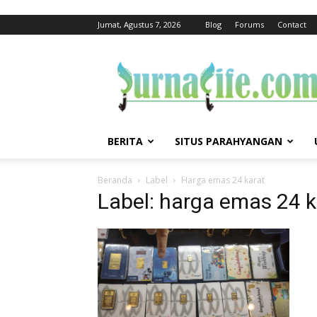
Jumat, Agustus 7, 2026
Blog
Forums
Contact
jurnalife
BERITA
SITUS PARAHYANGAN
Beranda
Label
Harga emas 24 karat
Label: harga emas 24 k