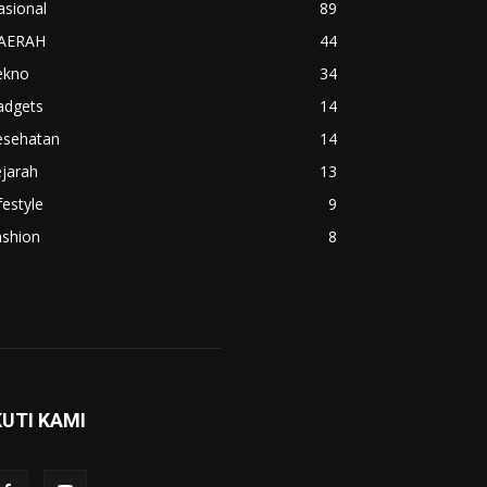
asional
89
AERAH
44
ekno
34
adgets
14
esehatan
14
jarah
13
festyle
9
ashion
8
KUTI KAMI