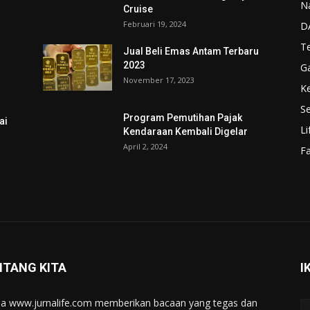
N
Cruise
Februari 19, 2024
D
T
Jual Beli Emas Antam Terbaru
2023
G
November 17, 2023
K
Se
Program Pemutihan Pajak
ai
Li
Kendaraan Kembali Digelar
April 2, 2024
F
NTANG KITA
I
a www.jurnalife.com memberikan bacaan yang tegas dan