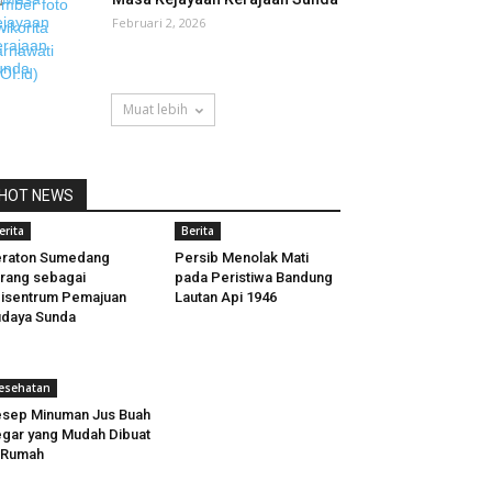
Februari 2, 2026
Muat lebih
HOT NEWS
erita
Berita
eraton Sumedang
Persib Menolak Mati
rang sebagai
pada Peristiwa Bandung
isentrum Pemajuan
Lautan Api 1946
daya Sunda
esehatan
sep Minuman Jus Buah
gar yang Mudah Dibuat
 Rumah