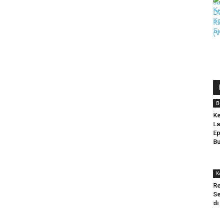
B
K
La
Ep
Bu
K
Re
Se
di