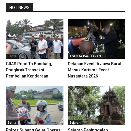
HOT NEWS
Berita
AGENDA PAGELARAN
GIIAS Road To Bandung,
Delapan Event di Jawa Barat
Dongkrak Transaksi
Masuk Karisma Event
Pembelian Kendaraan
Nusantara 2026
Berita
Sejarah
Polres Subang Gelar Operasi
Sejarah Peninggalan