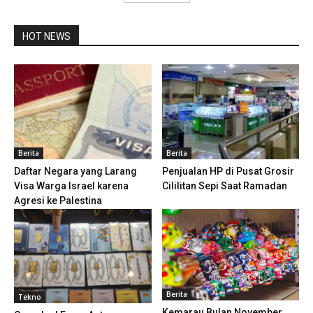
HOT NEWS
Berita
Berita
Daftar Negara yang Larang
Penjualan HP di Pusat Grosir
Visa Warga Israel karena
Cililitan Sepi Saat Ramadan
Agresi ke Palestina
Berita
Tekno
Kemarau Bulan November