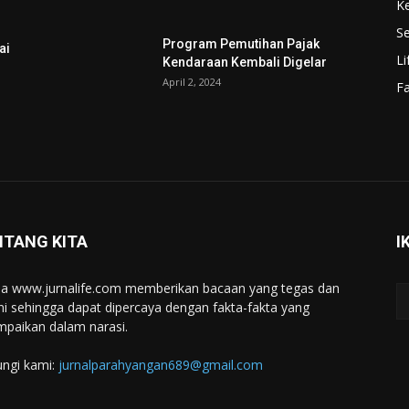
K
Se
Program Pemutihan Pajak
ai
Li
Kendaraan Kembali Digelar
April 2, 2024
F
NTANG KITA
I
a www.jurnalife.com memberikan bacaan yang tegas dan
ini sehingga dapat dipercaya dengan fakta-fakta yang
mpaikan dalam narasi.
ngi kami:
jurnalparahyangan689@gmail.com