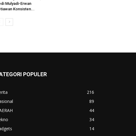
di Mulyadi-Erwan
tiawan Konsisten...
ATEGORI POPULER
rita
216
asional
89
AERAH
44
ekno
34
adgets
14