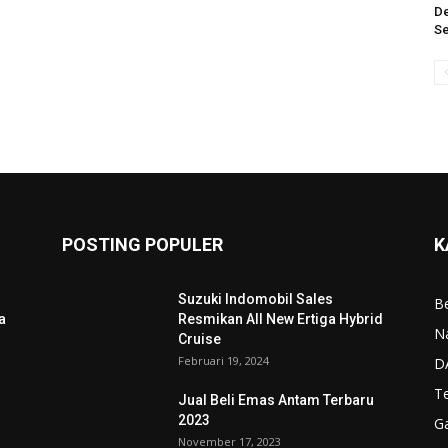
De
Se
POSTING POPULER
K
Suzuki Indomobil Sales
Be
a
Resmikan All New Ertiga Hybrid
N
Cruise
Februari 19, 2024
D
T
Jual Beli Emas Antam Terbaru
2023
G
November 17, 2023