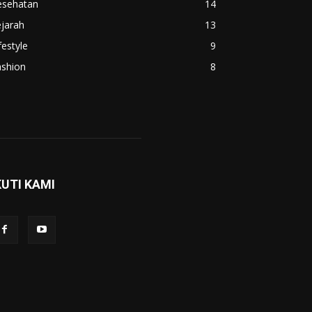
esehatan
14
jarah
13
festyle
9
ashion
8
KUTI KAMI