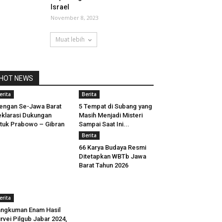
Israel
November 8, 2023
Muat lebih
HOT NEWS
erita
Berita
engan Se-Jawa Barat
5 Tempat di Subang yang
klarasi Dukungan
Masih Menjadi Misteri
tuk Prabowo – Gibran
Sampai Saat Ini...
Berita
66 Karya Budaya Resmi
Ditetapkan WBTb Jawa
Barat Tahun 2026
erita
ngkuman Enam Hasil
rvei Pilgub Jabar 2024,