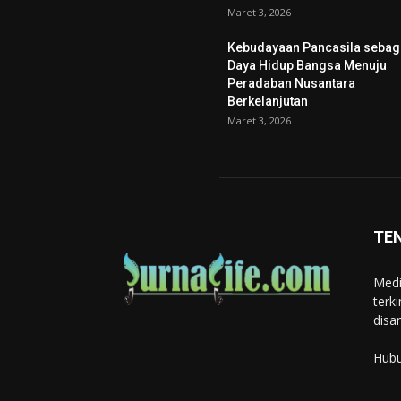
Maret 3, 2026
Kebudayaan Pancasila sebag
Daya Hidup Bangsa Menuju
Peradaban Nusantara
Berkelanjutan
Maret 3, 2026
TE
Medi
terk
disa
Hubu