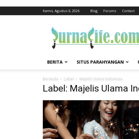
Kamis, Agustus 6, 2026
Blog
Forums
Contact
jurnalife
BERITA
SITUS PARAHYANGAN
Beranda
Label
Majelis Ulama Indonesia
Label: Majelis Ulama I