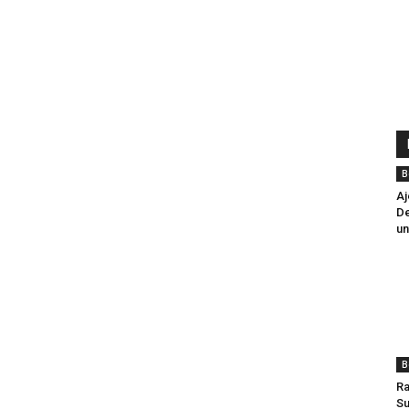
B
Aj
De
un
B
Ra
Su