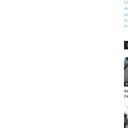
B
Ga
Ci