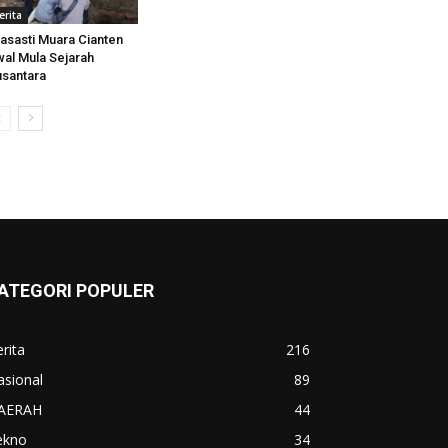
erita
asasti Muara Cianten
al Mula Sejarah
santara
ATEGORI POPULER
rita
216
asional
89
AERAH
44
ekno
34