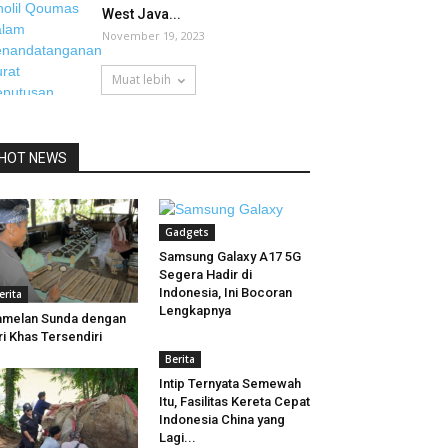
West Java...
November 19, 2023
Muat lebih
HOT NEWS
Gadgets
Samsung Galaxy A17 5G
Segera Hadir di
Indonesia, Ini Bocoran
erita
Lengkapnya
melan Sunda dengan
ri Khas Tersendiri
Berita
Intip Ternyata Semewah
Itu, Fasilitas Kereta Cepat
Indonesia China yang
Lagi...