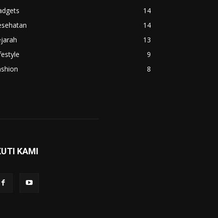
adgets
14
esehatan
14
jarah
13
festyle
9
ashion
8
KUTI KAMI