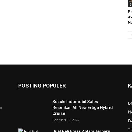
B
Pr
Aw
Nu
POSTING POPULER
K
Suzuki Indomobil Sales
Be
a
Resmikan All New Ertiga Hybrid
N
Cruise
Februari 19, 2024
D
T
Jual Beli Emas Antam Terbaru