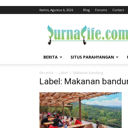
Kamis, Agustus 6, 2026
Blog
Forums
Contact
jurnalife
BERITA
SITUS PARAHYANGAN
Beranda
Label
Makanan bandung
Label: Makanan bandu