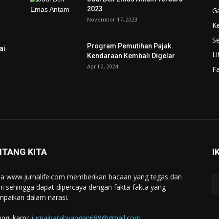
2023
G
November 17, 2023
K
Se
Program Pemutihan Pajak
ai
Li
Kendaraan Kembali Digelar
April 2, 2024
F
NTANG KITA
I
a www.jurnalife.com memberikan bacaan yang tegas dan
ini sehingga dapat dipercaya dengan fakta-fakta yang
mpaikan dalam narasi.
ngi kami:
jurnalparahyangan689@gmail.com