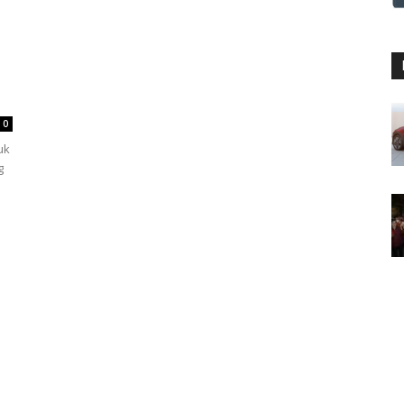
0
uk
g