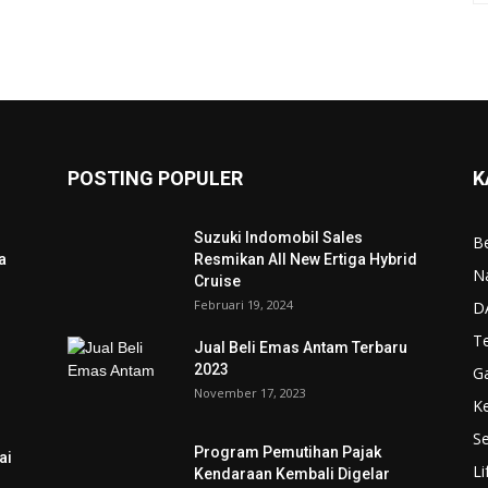
POSTING POPULER
K
Suzuki Indomobil Sales
Be
a
Resmikan All New Ertiga Hybrid
N
Cruise
Februari 19, 2024
D
T
Jual Beli Emas Antam Terbaru
2023
G
November 17, 2023
K
Se
Program Pemutihan Pajak
ai
Li
Kendaraan Kembali Digelar