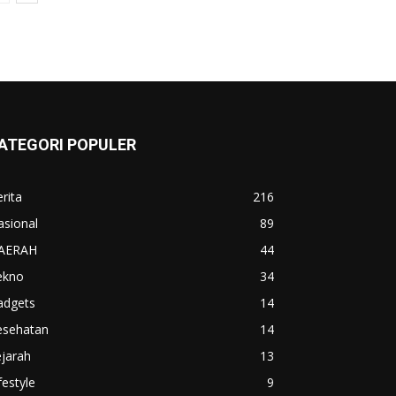
ATEGORI POPULER
rita
216
asional
89
AERAH
44
ekno
34
adgets
14
esehatan
14
jarah
13
festyle
9