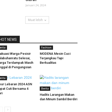
Januari 24, 2024
Muat lebih
HOT NEWS
erita
Fashion
akuasi Warga Pesisir
MODENA Mesin Cuci
labuhanratu Selesai,
Terjangkau Tapi
rga Terdampak Masih
Berkualitas
nggal di Pengungsian
erita
bur Lebaran 2024 ASN
pat Cuti Bersama 4
Berita
ri
Hadits Larangan Makan
dan Minum Sambil Berdiri