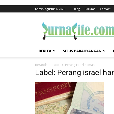
Kamis, Agustus 6, 2026
Blog
Forums
Contact
jurnalife
BERITA
SITUS PARAHYANGAN
Beranda
Label
Perang israel hamas
Label: Perang israel h