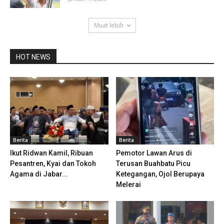
Muat lebih
HOT NEWS
Berita
Berita
Ikut Ridwan Kamil, Ribuan
Pemotor Lawan Arus di
Pesantren, Kyai dan Tokoh
Terusan Buahbatu Picu
Agama di Jabar...
Ketegangan, Ojol Berupaya
Melerai