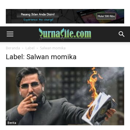
Beranda
Label
Salwan momika
Label: Salwan momika
Berita