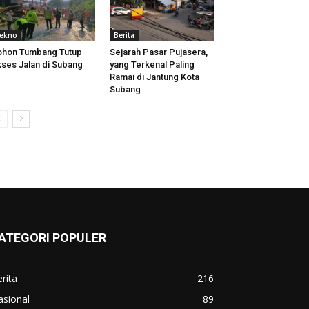
ekno
Berita
hon Tumbang Tutup
Sejarah Pasar Pujasera,
ses Jalan di Subang
yang Terkenal Paling
Ramai di Jantung Kota
Subang
ATEGORI POPULER
rita
216
asional
89