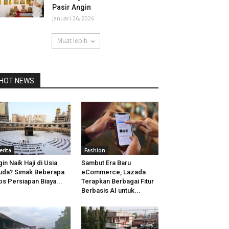
Pasir Angin
Januari 26, 2026
Muat lebih
HOT NEWS
erita
Fashion
gin Naik Haji di Usia
Sambut Era Baru
da? Simak Beberapa
eCommerce, Lazada
ps Persiapan Biaya...
Terapkan Berbagai Fitur
Berbasis AI untuk...