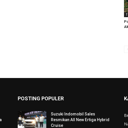
T
Po
Ak
POSTING POPULER
K
Suzuki Indomobil Sales
Be
a
Resmikan All New Ertiga Hybrid
N
Cruise