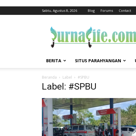
Sabtu, Agustus 8, 2026
Blog
Forums
Contact
jurnalife
BERITA
SITUS PARAHYANGAN
Beranda
Label
#SPBU
Label: #SPBU