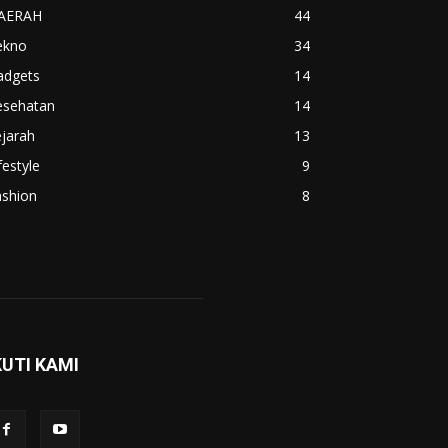
AERAH
44
ekno
34
adgets
14
esehatan
14
jarah
13
festyle
9
ashion
8
KUTI KAMI