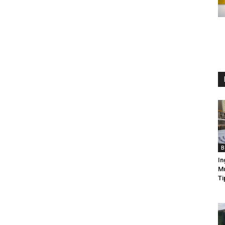
B
In
Mu
Ti