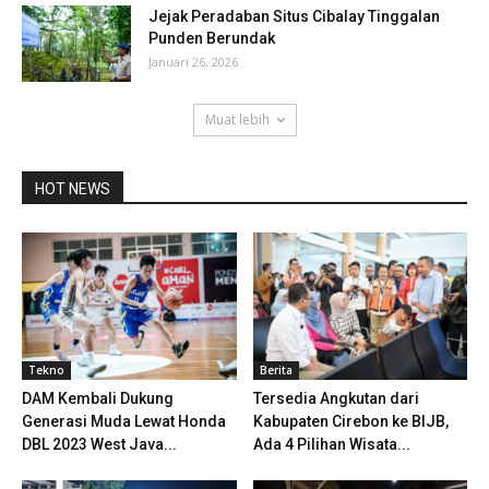
Jejak Peradaban Situs Cibalay Tinggalan
Punden Berundak
Januari 26, 2026
Muat lebih
HOT NEWS
Tekno
Berita
DAM Kembali Dukung
Tersedia Angkutan dari
Generasi Muda Lewat Honda
Kabupaten Cirebon ke BIJB,
DBL 2023 West Java...
Ada 4 Pilihan Wisata...