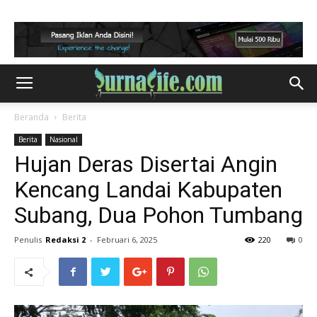
Beranda
Berita
Berita
Nasional
Hujan Deras Disertai Angin
Kencang Landai Kabupaten
Subang, Dua Pohon Tumbang
Penulis
Redaksi 2
-
Februari 6, 2025
220
0