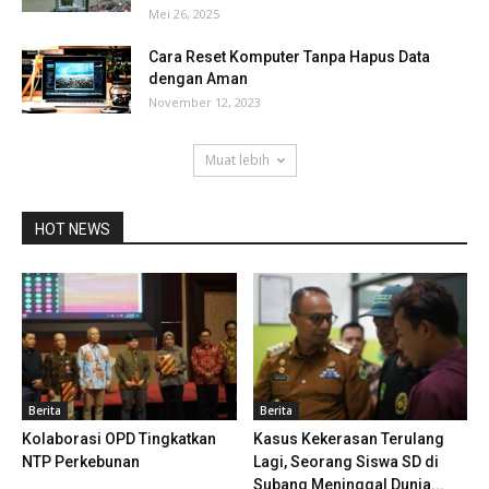
Mei 26, 2025
Cara Reset Komputer Tanpa Hapus Data
dengan Aman
November 12, 2023
Muat lebih
HOT NEWS
Berita
Berita
Kolaborasi OPD Tingkatkan
Kasus Kekerasan Terulang
NTP Perkebunan
Lagi, Seorang Siswa SD di
Subang Meninggal Dunia...