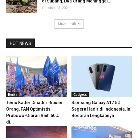
di Subang, Dua Orang Meninggal...
Oktober 18, 2024
Muat lebih
HOT NEWS
Berita
Gadgets
Temu Kader Dihadiri Ribuan
Samsung Galaxy A17 5G
Orang, PAN Optimistis
Segera Hadir di Indonesia, Ini
Prabowo-Gibran Raih 60%
Bocoran Lengkapnya
di...