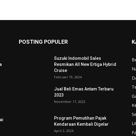
POSTING POPULER
K
Suzuki Indomobil Sales
Be
a
Resmikan All New Ertiga Hybrid
N
Cruise
Februari 19, 2024
D
T
Jual Beli Emas Antam Terbaru
2023
G
November 17, 2023
K
Se
Program Pemutihan Pajak
ai
Li
Kendaraan Kembali Digelar
April 2, 2024
F