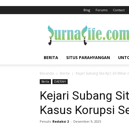
Blog
Forums
Contact
jurnalife
BERITA
SITUS PARAHYANGAN
UNTO
Beranda
Berita
Kejari Subang Sita Rp1,63 Miliar
Berita
DAERAH
Kejari Subang Sit
Kasus Korupsi S
Penulis
Redaksi 2
-
Desember 9, 2025