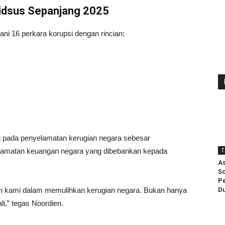
Pidsus Sepanjang 2025
i 16 perkara korupsi dengan rincian:
i pada penyelamatan kerugian negara sebesar
elamatan keuangan negara yang dibebankan kepada
T
As
Sc
Pe
an kami dalam memulihkan kerugian negara. Bukan hanya
Du
i,” tegas Noordien.