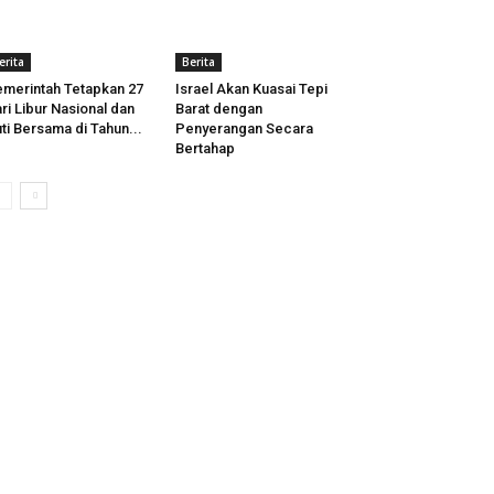
erita
Berita
merintah Tetapkan 27
Israel Akan Kuasai Tepi
ri Libur Nasional dan
Barat dengan
ti Bersama di Tahun...
Penyerangan Secara
Bertahap