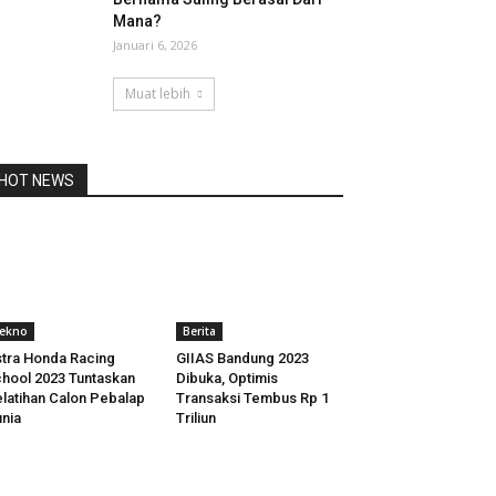
Mana?
Januari 6, 2026
Muat lebih
HOT NEWS
ekno
Berita
tra Honda Racing
GIIAS Bandung 2023
hool 2023 Tuntaskan
Dibuka, Optimis
latihan Calon Pebalap
Transaksi Tembus Rp 1
nia
Triliun