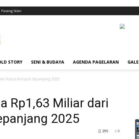
Pasang Iklan
LD STORY
SENI & BUDAYA
AGENDA PAGELARAN
GALE
 dari Kasus Korupsi Sepanjang 2025
a Rp1,63 Miliar dari
epanjang 2025
295
0