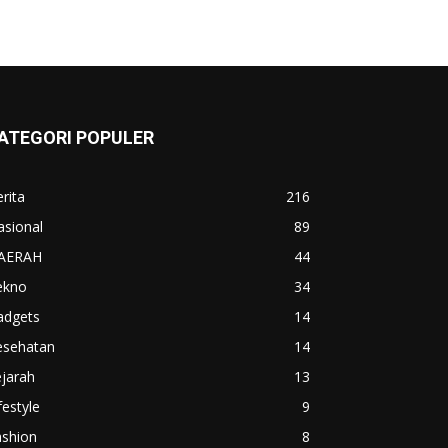
ATEGORI POPULER
rita
216
asional
89
AERAH
44
ekno
34
adgets
14
esehatan
14
jarah
13
festyle
9
ashion
8