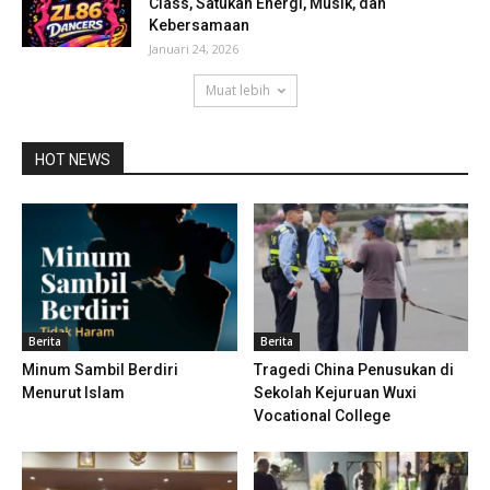
Class, Satukan Energi, Musik, dan
Kebersamaan
Januari 24, 2026
Muat lebih
HOT NEWS
Berita
Berita
Minum Sambil Berdiri
Tragedi China Penusukan di
Menurut Islam
Sekolah Kejuruan Wuxi
Vocational College