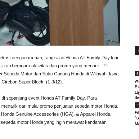
asi dengan meriah, rangkaian Honda AT Family Day kini
jikan beragam aktivitas dan promo yang menarik. PT
er Sepeda Motor dan Suku Cadang Honda di Wilayah Jawa
B
Wa
Cirebon Super Block, (1-3/12).
Pe
Li
n di sepanjang event Honda AT Family Day. Para
Il
B
enarik dari mulai promo penjualan sepeda motor Honda,
Fi
 Honda Genuine Accessories (HGA), & Apparel Honda,
“G
a sepeda motor Honda yang ingin merawat kendaraan
Ma