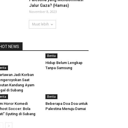
Jalur Gaza? (Hamas)
November 8, 2023
Muat lebih
HOT NEWS
Berita
Hidup Belum Lengkap
erita
Tanpa Samsung
rtawan Jadi Korban
ngeroyokan Saat
putan Kandang Ayam
egal di Subang
erita
Berita
lm Horor Komedi
Beberapa Doa Doa untuk
host Soccer: Bola
Palestina Menuju Damai
ti” Syuting di Subang