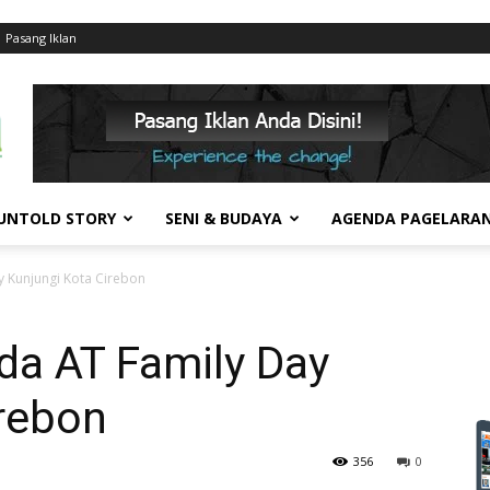
Pasang Iklan
UNTOLD STORY
SENI & BUDAYA
AGENDA PAGELARA
y Kunjungi Kota Cirebon
da AT Family Day
irebon
356
0