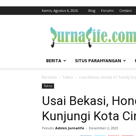
Kamis, Agustus 6, 2026
Blog
Forums
Contact
jurnalife
BERITA
SITUS PARAHYANGAN
Beranda
Tekno
Usai Bekasi, Honda AT Family Da
Tekno
Usai Bekasi, Hon
Kunjungi Kota C
Penulis
Admin Jurnalife
-
Desember 2, 2023