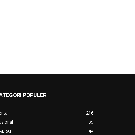
ATEGORI POPULER
rita
216
asional
89
AERAH
44