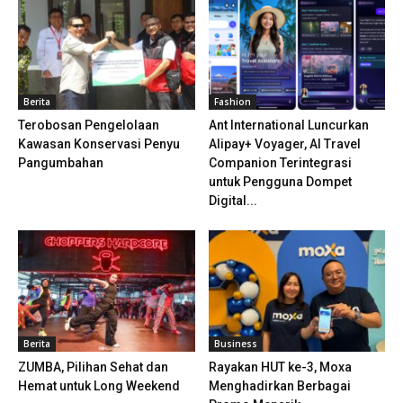
Berita
Fashion
Terobosan Pengelolaan
Ant International Luncurkan
Kawasan Konservasi Penyu
Alipay+ Voyager, AI Travel
Pangumbahan
Companion Terintegrasi
untuk Pengguna Dompet
Digital...
Berita
Business
ZUMBA, Pilihan Sehat dan
Rayakan HUT ke-3, Moxa
Hemat untuk Long Weekend
Menghadirkan Berbagai