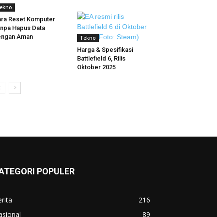
ekno
ra Reset Komputer
npa Hapus Data
engan Aman
Tekno
Harga & Spesifikasi
Battlefield 6, Rilis
Oktober 2025
ATEGORI POPULER
rita
216
asional
89