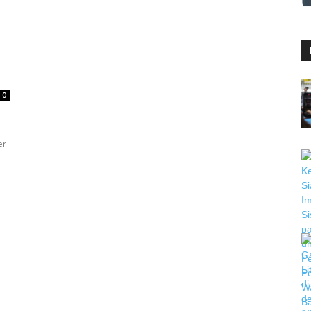
0
r
er