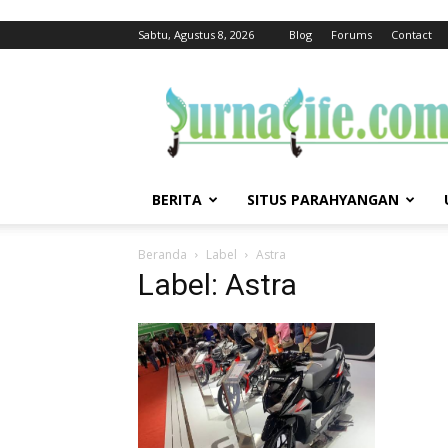
Sabtu, Agustus 8, 2026
Blog
Forums
Contact
jurnalife
BERITA
SITUS PARAHYANGAN
Beranda
Label
Astra
Label: Astra