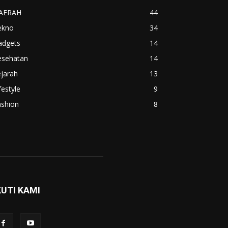
AERAH
44
ekno
34
adgets
14
esehatan
14
jarah
13
festyle
9
ashion
8
KUTI KAMI