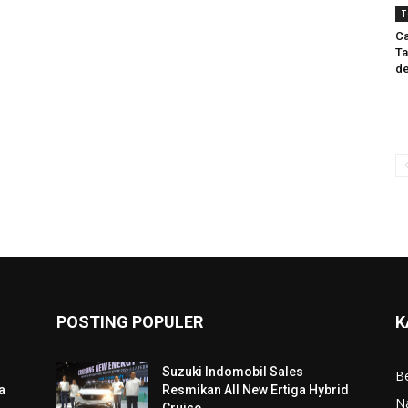
T
Ca
Ta
d
POSTING POPULER
K
Suzuki Indomobil Sales
Be
a
Resmikan All New Ertiga Hybrid
N