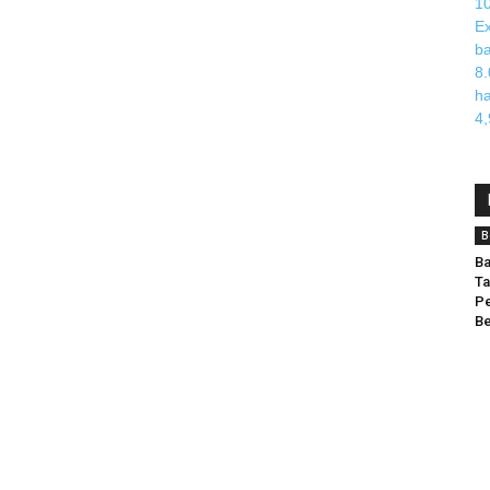
B
Ba
Ta
Pe
Be