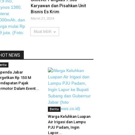
Karyawan dan Pisahkan Unit
Bisnis Es Krim
Maret 21, 2024
Muat lebih
HOT NEWS
erita
penda Jabar
rgetkan Rp 150 M
ndapatan Pajak
rmotor Dalam Event...
Berita
Warga Keluhkan Luapan
Air Irigasi dan Lampu
PJU Padam, Ingin
Lapor...