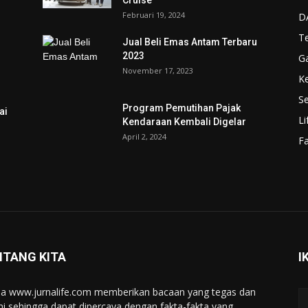
Cruise
Februari 19, 2024
D
T
Jual Beli Emas Antam Terbaru
2023
G
November 17, 2023
K
Se
Program Pemutihan Pajak
ai
Li
Kendaraan Kembali Digelar
April 2, 2024
F
NTANG KITA
I
a www.jurnalife.com memberikan bacaan yang tegas dan
ini sehingga dapat dipercaya dengan fakta-fakta yang