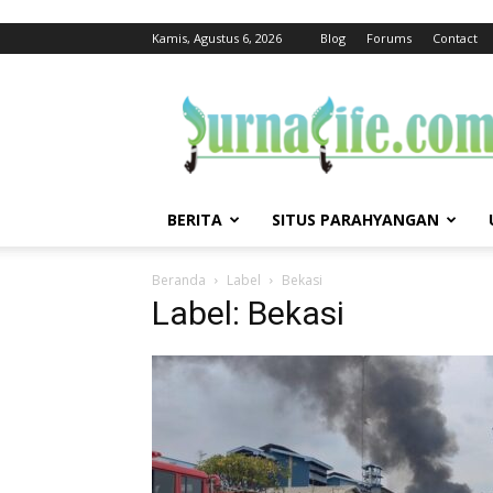
Kamis, Agustus 6, 2026
Blog
Forums
Contact
jurnalife
BERITA
SITUS PARAHYANGAN
Beranda
Label
Bekasi
Label: Bekasi