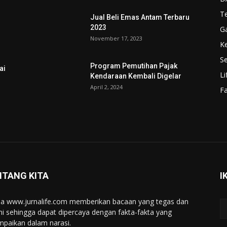
T
Jual Beli Emas Antam Terbaru
2023
G
November 17, 2023
K
Se
Program Pemutihan Pajak
ai
Li
Kendaraan Kembali Digelar
April 2, 2024
F
NTANG KITA
I
a www.jurnalife.com memberikan bacaan yang tegas dan
ini sehingga dapat dipercaya dengan fakta-fakta yang
mpaikan dalam narasi.