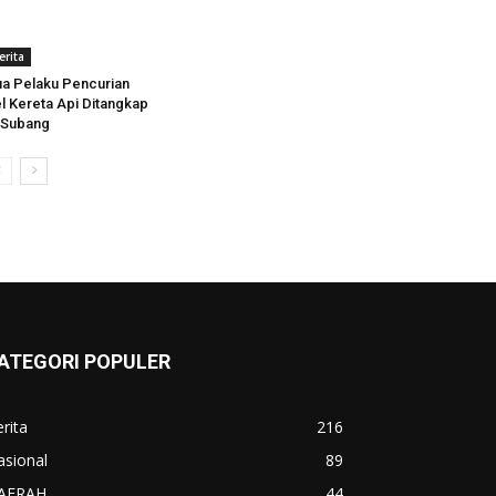
erita
a Pelaku Pencurian
l Kereta Api Ditangkap
 Subang
ATEGORI POPULER
rita
216
asional
89
AERAH
44