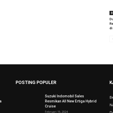
B
Du
Re
di
POSTING POPULER
K
Suzuki Indomobil Sales
Be
a
Resmikan All New Ertiga Hybrid
N
Cruise
Februari 19, 2024
D