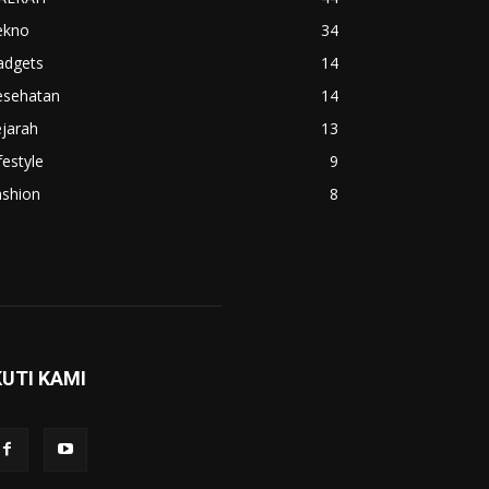
ekno
34
adgets
14
esehatan
14
jarah
13
festyle
9
ashion
8
KUTI KAMI