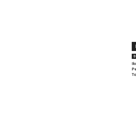
B
Ik
Pe
To