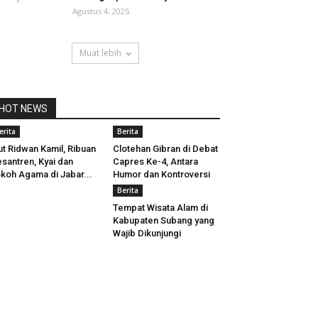
Agustus 4, 2025
Muat lebih
HOT NEWS
erita
Berita
ut Ridwan Kamil, Ribuan
Clotehan Gibran di Debat
santren, Kyai dan
Capres Ke-4, Antara
koh Agama di Jabar...
Humor dan Kontroversi
Berita
Tempat Wisata Alam di
Kabupaten Subang yang
Wajib Dikunjungi