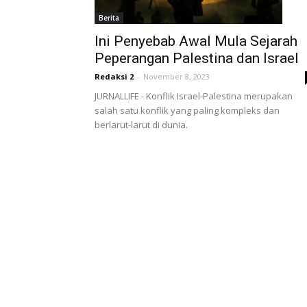
Berita
Ini Penyebab Awal Mula Sejarah
Peperangan Palestina dan Israel
Redaksi 2
-
November 8, 2023
JURNALLIFE - Konflik Israel-Palestina merupakan
salah satu konflik yang paling kompleks dan
berlarut-larut di dunia.