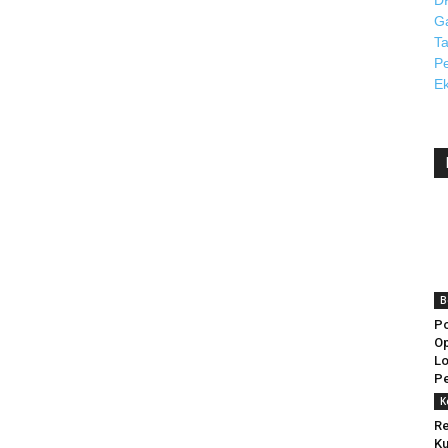
B
Po
Op
Lo
P
K
Re
Ku