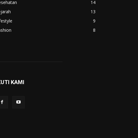
esehatan
14
jarah
13
festyle
9
ashion
8
KUTI KAMI