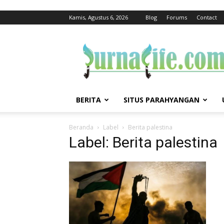
Kamis, Agustus 6, 2026
Blog
Forums
Contact
jurnalife
BERITA
SITUS PARAHYANGAN
Beranda
Label
Berita palestina
Label: Berita palestina