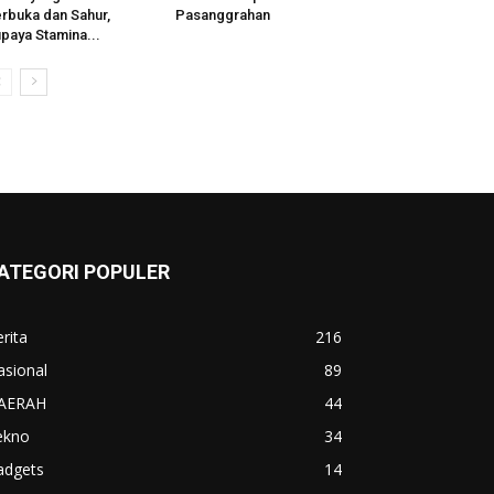
rbuka dan Sahur,
Pasanggrahan
paya Stamina...
ATEGORI POPULER
rita
216
asional
89
AERAH
44
ekno
34
adgets
14