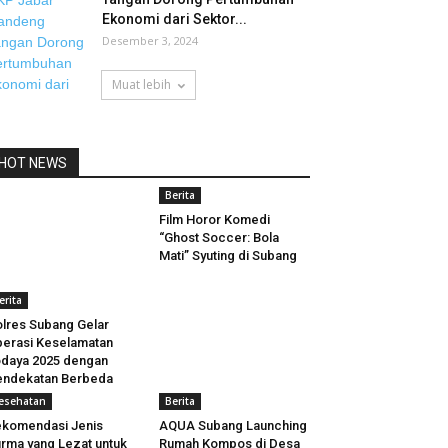
Ekonomi dari Sektor...
Desember 3, 2024
Muat lebih
HOT NEWS
Berita
Film Horor Komedi
“Ghost Soccer: Bola
Mati” Syuting di Subang
erita
lres Subang Gelar
erasi Keselamatan
daya 2025 dengan
endekatan Berbeda
esehatan
Berita
komendasi Jenis
AQUA Subang Launching
rma yang Lezat untuk
Rumah Kompos di Desa