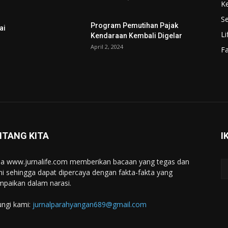
K
Se
Program Pemutihan Pajak
ai
Li
Kendaraan Kembali Digelar
April 2, 2024
F
NTANG KITA
I
a www.jurnalife.com memberikan bacaan yang tegas dan
ini sehingga dapat dipercaya dengan fakta-fakta yang
mpaikan dalam narasi.
ngi kami:
jurnalparahyangan689@gmail.com