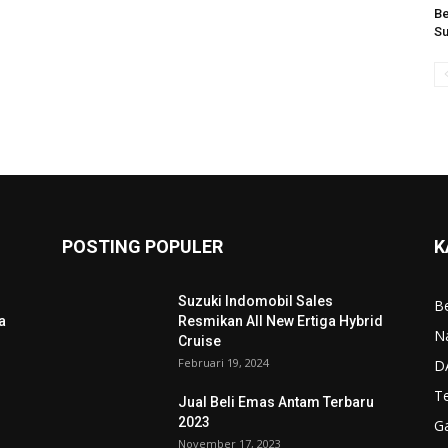
Be
Su
POSTING POPULER
K
Suzuki Indomobil Sales
Be
a
Resmikan All New Ertiga Hybrid
N
Cruise
Februari 19, 2024
D
T
Jual Beli Emas Antam Terbaru
2023
G
November 17, 2023