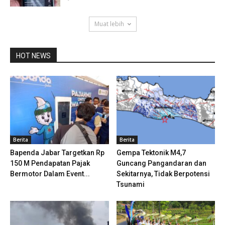
Muat lebih
HOT NEWS
Berita
Berita
Bapenda Jabar Targetkan Rp
Gempa Tektonik M4,7
150 M Pendapatan Pajak
Guncang Pangandaran dan
Bermotor Dalam Event...
Sekitarnya, Tidak Berpotensi
Tsunami