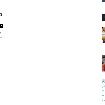
us
0
a
ti