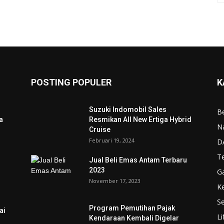
POSTING POPULER
K
Suzuki Indomobil Sales
Be
a
Resmikan All New Ertiga Hybrid
N
Cruise
Februari 19, 2024
D
T
Jual Beli Emas Antam Terbaru
2023
G
November 17, 2023
K
Se
Program Pemutihan Pajak
ai
Li
Kendaraan Kembali Digelar