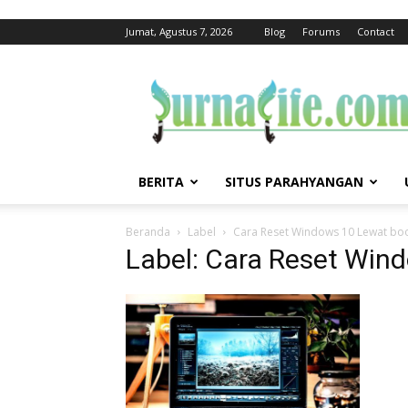
Jumat, Agustus 7, 2026
Blog
Forums
Contact
jurnalife
BERITA
SITUS PARAHYANGAN
Beranda
Label
Cara Reset Windows 10 Lewat bo
Label: Cara Reset Win