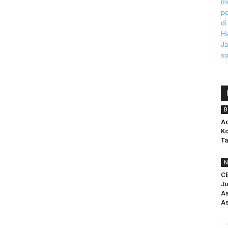
B
Aq
Ko
Ta
N
C
Ju
As
As