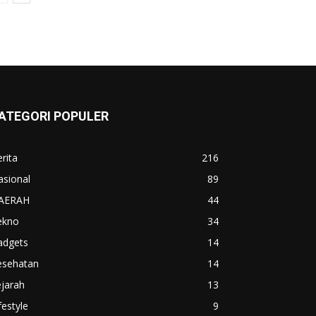
ATEGORI POPULER
rita
216
asional
89
AERAH
44
ekno
34
adgets
14
esehatan
14
jarah
13
festyle
9