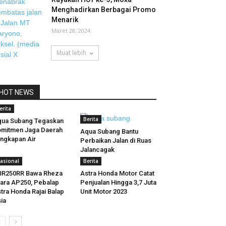
Menghadirkan Berbagai Promo
Menarik
Maret 28, 2024
Muat lebih
HOT NEWS
erita
Berita
ua Subang Tegaskan
mitmen Jaga Daerah
Aqua Subang Bantu
ngkapan Air
Perbaikan Jalan di Ruas
Jalancagak
asional
Berita
BR250RR Bawa Rheza
Astra Honda Motor Catat
ara AP250, Pebalap
Penjualan Hingga 3,7 Juta
tra Honda Rajai Balap
Unit Motor 2023
ia