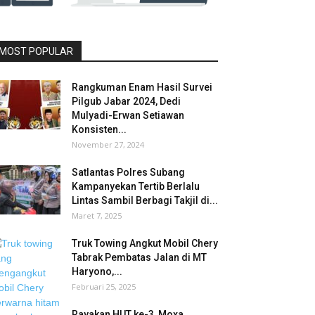
MOST POPULAR
Rangkuman Enam Hasil Survei
Pilgub Jabar 2024, Dedi
Mulyadi-Erwan Setiawan
Konsisten...
November 27, 2024
Satlantas Polres Subang
Kampanyekan Tertib Berlalu
Lintas Sambil Berbagi Takjil di...
Maret 7, 2025
Truk Towing Angkut Mobil Chery
Tabrak Pembatas Jalan di MT
Haryono,...
Februari 25, 2025
Rayakan HUT ke-3, Moxa