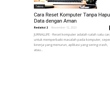
Tekno
Cara Reset Komputer Tanpa Hap
Data dengan Aman
Redaksi 2
-
November 12, 2023
JURNALLIFE - Reset komputer adalah salah satu car
untuk memperbaiki masalah pada komputer, seper
kinerja yang menurun, aplikasi yang sering crash,
atau...