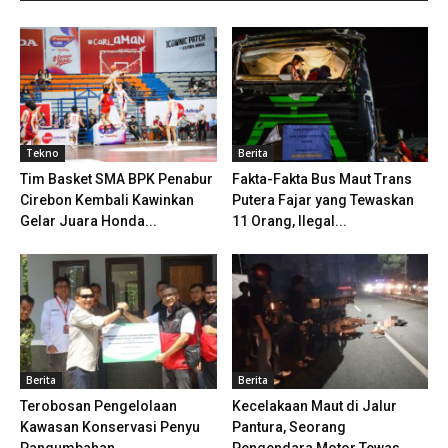
Tekno
Berita
Tim Basket SMA BPK Penabur
Fakta-Fakta Bus Maut Trans
Cirebon Kembali Kawinkan
Putera Fajar yang Tewaskan
Gelar Juara Honda...
11 Orang, Ilegal...
Berita
Berita
Terobosan Pengelolaan
Kecelakaan Maut di Jalur
Kawasan Konservasi Penyu
Pantura, Seorang
Pangumbahan
Pengendara Motor Tewas