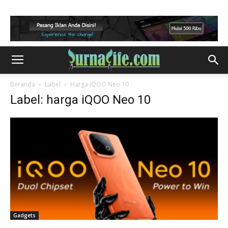
Beranda
Label
Harga iQOO Neo 10
Label: harga iQOO Neo 10
Gadgets