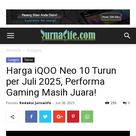
Beranda
Gadgets
Gadgets
Tekno
Harga iQOO Neo 10 Turun
per Juli 2025, Performa
Gaming Masih Juara!
Penulis
Redaksi Jurnalife
-
Juli 28, 2025
255
0