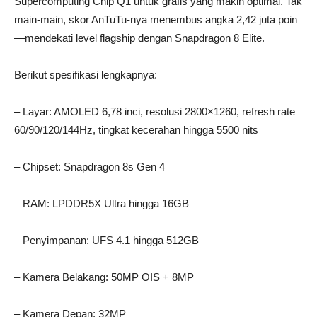
Supercomputing Chip Q1 untuk grafis yang makin optimal. Tak
main-main, skor AnTuTu-nya menembus angka 2,42 juta poin
—mendekati level flagship dengan Snapdragon 8 Elite.
Berikut spesifikasi lengkapnya:
– Layar: AMOLED 6,78 inci, resolusi 2800×1260, refresh rate
60/90/120/144Hz, tingkat kecerahan hingga 5500 nits
– Chipset: Snapdragon 8s Gen 4
– RAM: LPDDR5X Ultra hingga 16GB
– Penyimpanan: UFS 4.1 hingga 512GB
– Kamera Belakang: 50MP OIS + 8MP
– Kamera Depan: 32MP