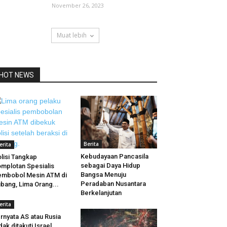
November 26, 2023
Muat lebih
HOT NEWS
Berita
erita
Kebudayaan Pancasila
lisi Tangkap
sebagai Daya Hidup
mplotan Spesialis
Bangsa Menuju
mbobol Mesin ATM di
Peradaban Nusantara
bang, Lima Orang...
Berkelanjutan
erita
rnyata AS atau Rusia
dak ditakuti Israel,