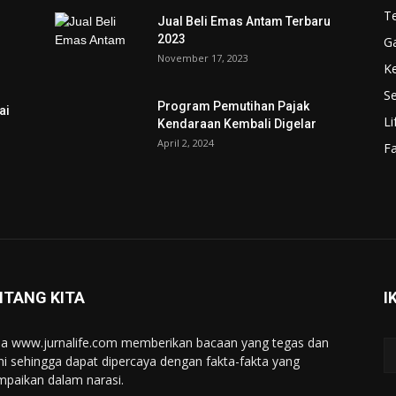
T
Jual Beli Emas Antam Terbaru
2023
G
November 17, 2023
K
Se
Program Pemutihan Pajak
ai
Li
Kendaraan Kembali Digelar
April 2, 2024
F
NTANG KITA
I
a www.jurnalife.com memberikan bacaan yang tegas dan
ini sehingga dapat dipercaya dengan fakta-fakta yang
mpaikan dalam narasi.