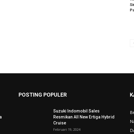
Si
Pa
POSTING POPULER
K
Suzuki Indomobil Sales
Be
a
Resmikan All New Ertiga Hybrid
N
Cruise
Februari 19, 2024
D