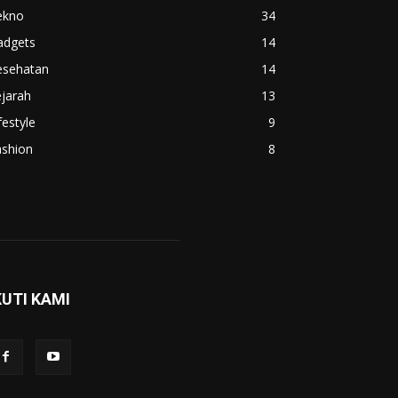
ekno
34
adgets
14
esehatan
14
jarah
13
festyle
9
ashion
8
KUTI KAMI