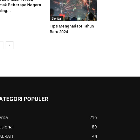
mak Beberapa Negara
ling...
Berita
Tips Menghadapi Tahun
Baru 2024
ATEGORI POPULER
rita
216
asional
89
AERAH
44