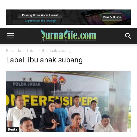
Beranda
Label
Ibu anak subang
Label: ibu anak subang
Berita