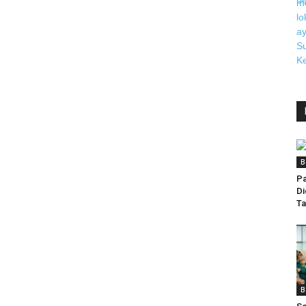
B
Pa
Di
T
B