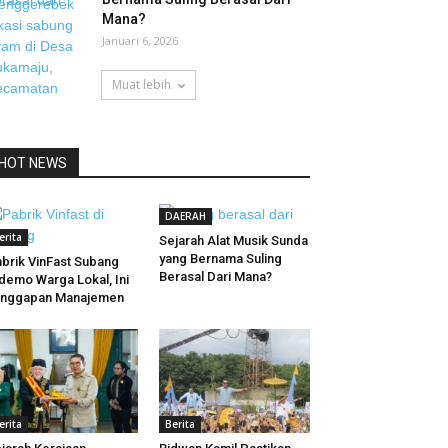
Mana?
Januari 6, 2026
Muat lebih
HOT NEWS
DAERAH
erita
Sejarah Alat Musik Sunda
yang Bernama Suling
brik VinFast Subang
Berasal Dari Mana?
demo Warga Lokal, Ini
anggapan Manajemen
erita
Berita