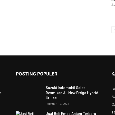
Se
S
POSTING POPULER
K
Suzuki Indomobil Sales
Be
a
Resmikan All New Ertiga Hybrid
N
Cruise
Februari 19, 2024
D
T
Jual Beli Emas Antam Terbaru