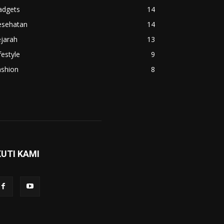
adgets
14
esehatan
14
jarah
13
festyle
9
ashion
8
KUTI KAMI