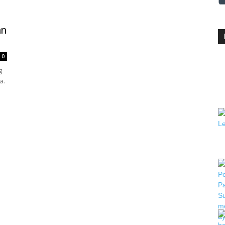
an
0
g
a.