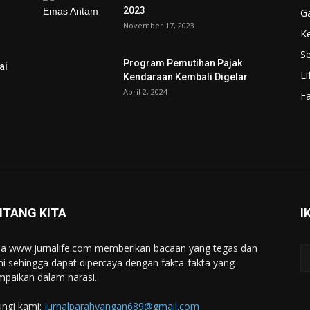
2023
G
November 17, 2023
K
Se
Program Pemutihan Pajak
ai
Li
Kendaraan Kembali Digelar
April 2, 2024
F
NTANG KITA
I
a www.jurnalife.com memberikan bacaan yang tegas dan
ini sehingga dapat dipercaya dengan fakta-fakta yang
mpaikan dalam narasi.
ngi kami:
jurnalparahyangan689@gmail.com