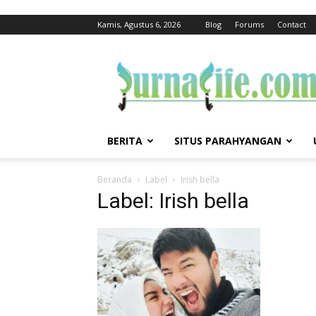
Kamis, Agustus 6, 2026
Blog
Forums
Contact
jurnalife
BERITA
SITUS PARAHYANGAN
Beranda
Label
Irish bella
Label: Irish bella