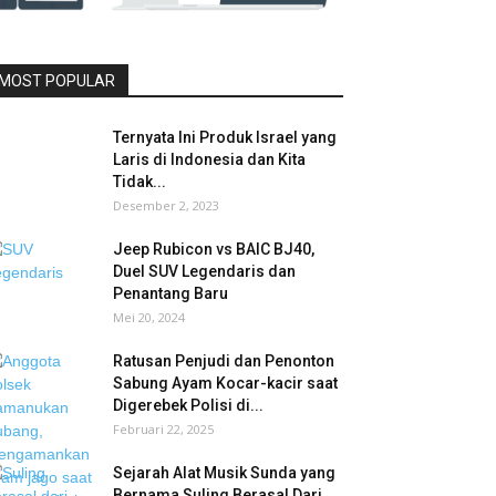
MOST POPULAR
Ternyata Ini Produk Israel yang
Laris di Indonesia dan Kita
Tidak...
Desember 2, 2023
Jeep Rubicon vs BAIC BJ40,
Duel SUV Legendaris dan
Penantang Baru
Mei 20, 2024
Ratusan Penjudi dan Penonton
Sabung Ayam Kocar-kacir saat
Digerebek Polisi di...
Februari 22, 2025
Sejarah Alat Musik Sunda yang
Bernama Suling Berasal Dari