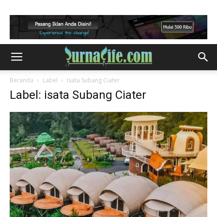
Beranda
Label
Isata Subang Ciater
Label: isata Subang Ciater