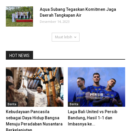
Aqua Subang Tegaskan Komitmen Jaga
Daerah Tangkapan Air
Desember 14, 2023
Muat lebih
HOT NEWS
Berita
Berita
Kebudayaan Pancasila
Laga Bali United vs Persib
sebagai Daya Hidup Bangsa
Bandung, Hasil 1-1 dan
Menuju Peradaban Nusantara
Imbasnya ke...
Berkelanjutan