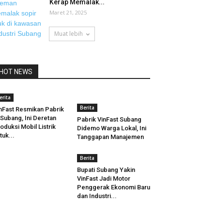
Kerap Memalak...
Maret 21, 2025
Muat lebih
HOT NEWS
erita
Berita
nFast Resmikan Pabrik
 Subang, Ini Deretan
Pabrik VinFast Subang
oduksi Mobil Listrik
Didemo Warga Lokal, Ini
tuk...
Tanggapan Manajemen
Berita
Bupati Subang Yakin
VinFast Jadi Motor
Penggerak Ekonomi Baru
dan Industri...