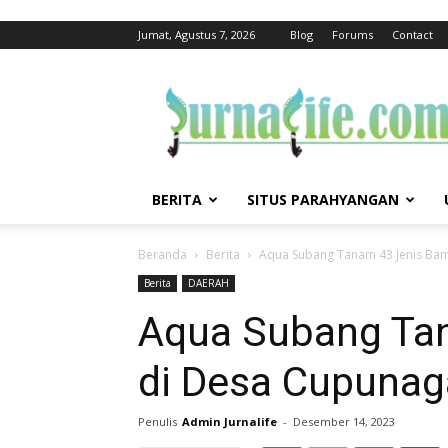
Jumat, Agustus 7, 2026
Blog
Forums
Contact
jurnalife
BERITA
SITUS PARAHYANGAN
Beranda
Berita
Aqua Subang Tanam 43 Jenis Ba
Berita
DAERAH
Aqua Subang Ta
di Desa Cupunag
Penulis
Admin Jurnalife
-
Desember 14, 2023