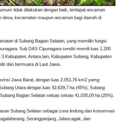
 umum tidak dilakukan dengan baik, terdapat ancaman
gkup desa, kecamatan maupun ancaman bagi daerah di
atan di Subang Bagian Selatan, yang memiliki fungsi
punagara. Sub DAS Cipunagara sendiri memili luas 1.200
i 3 Kabupaten. Antara lain, Kabupaten Subang, Kabupaten
ir dan bermuara di Laut Jawa.
ovinsi Jawa Barat, dengan luas 2.051,76 km2 yamg
in, Subang Utara dengan luas 92.639,7 ha (45%), Subang
 Subang Bagian Selatan seluas seluas 41.035,09 ha (20%).
an Subang Selatan sebagai zona lindung dan konservasi
, Sagalaherang, Serangpanjang, Jalancagak, dan