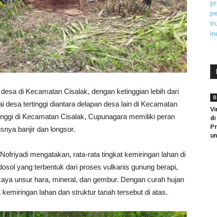
desa di Kecamatan Cisalak, dengan ketinggian lebih dari
B
desa tertinggi diantara delapan desa lain di Kecamatan
Vi
tinggi di Kecamatan Cisalak, Cupunagara memiliki peran
di
Pr
nya banjir dan longsor.
un
ofriyadi mengatakan, rata-rata tingkat kemiringan lahan di
osol yang terbentuk dari proses vulkanis gunung berapi,
kaya unsur hara, mineral, dan gembur. Dengan curah hujan
 kemiringan lahan dan struktur tanah tersebut di atas.