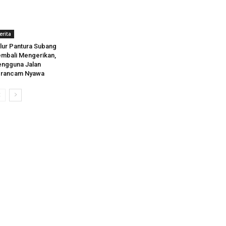
erita
lur Pantura Subang
mbali Mengerikan,
ngguna Jalan
erancam Nyawa