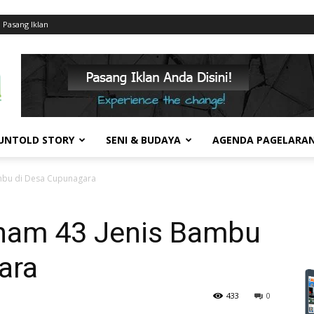
Pasang Iklan
UNTOLD STORY
SENI & BUDAYA
AGENDA PAGELARA
mbu di Desa Cupunagara
nam 43 Jenis Bambu
ara
433
0