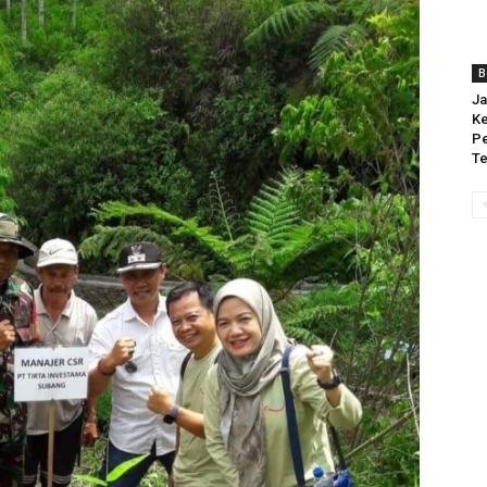
B
Ja
Ke
Pe
T