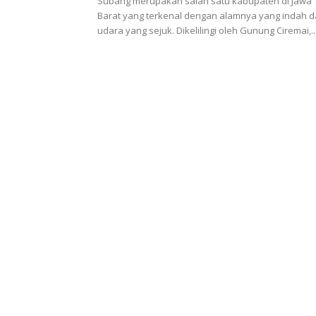
Subang merupakan salah satu kabupaten di Jawa
Barat yang terkenal dengan alamnya yang indah 
udara yang sejuk. Dikelilingi oleh Gunung Ciremai,..