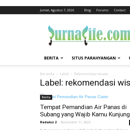
Jumat, Agustus 7, 2026
Blog
Forums
Contact
jurnalife
BERITA
SITUS PARAHYANGAN
Beranda
Label
Rekomendasi wisata
Label: rekomendasi wi
Berita
Tempat Pemandian Air Panas di
Subang yang Wajib Kamu Kunjung
Redaksi 2
-
November 11, 2025