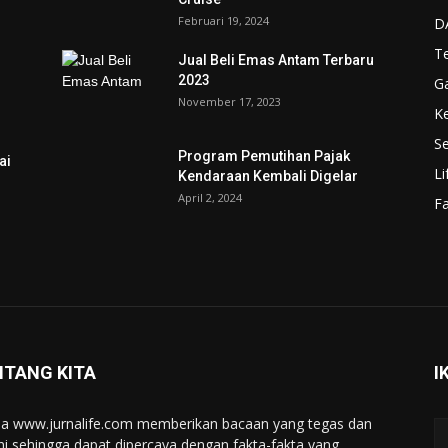
Februari 19, 2024
D
T
Jual Beli Emas Antam Terbaru
2023
G
November 17, 2023
K
Se
Program Pemutihan Pajak
ai
Li
Kendaraan Kembali Digelar
April 2, 2024
F
NTANG KITA
I
a www.jurnalife.com memberikan bacaan yang tegas dan
ini sehingga dapat dipercaya dengan fakta-fakta yang