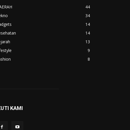
AERAH
44
ekno
34
adgets
14
esehatan
14
jarah
13
festyle
9
ashion
8
KUTI KAMI