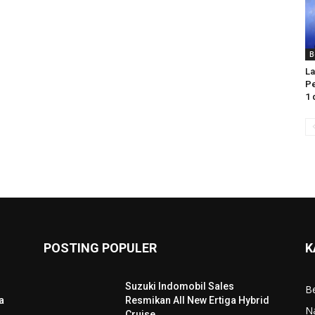
B
La
Pe
1 
POSTING POPULER
K
Suzuki Indomobil Sales
Be
a
Resmikan All New Ertiga Hybrid
N
Cruise