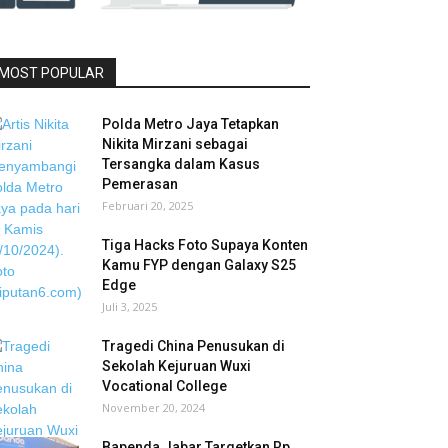
MOST POPULAR
Polda Metro Jaya Tetapkan
Nikita Mirzani sebagai
Tersangka dalam Kasus
Pemerasan
Februari 20, 2025
Tiga Hacks Foto Supaya Konten
Kamu FYP dengan Galaxy S25
Edge
Juli 3, 2025
Tragedi China Penusukan di
Sekolah Kejuruan Wuxi
Vocational College
November 20, 2024
Bapenda Jabar Targetkan Rp