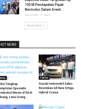
150 M Pendapatan Pajak
Bermotor Dalam Event...
November 17, 2023
Muat lebih
HOT NEWS
Tekno
erita
Suzuki Indomobil Sales
lisi Tangkap
Resmikan All New Ertiga
mplotan Spesialis
Hybrid Cruise
mbobol Mesin ATM di
bang, Lima Orang...