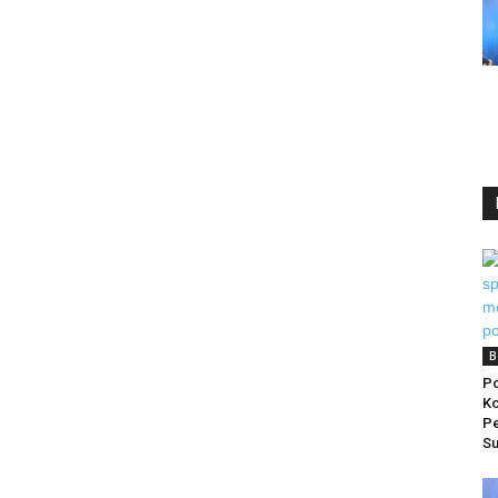
B
Po
Ko
Pe
Su