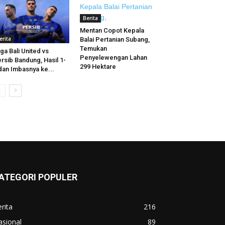
Berita
Mentan Copot Kepala
erita
Balai Pertanian Subang,
Temukan
ga Bali United vs
Penyelewengan Lahan
rsib Bandung, Hasil 1-
299 Hektare
dan Imbasnya ke...
ATEGORI POPULER
rita
216
asional
89