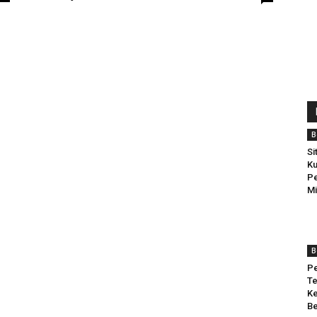
B
Si
Ku
Pe
Mi
B
Pe
Te
Ke
Be