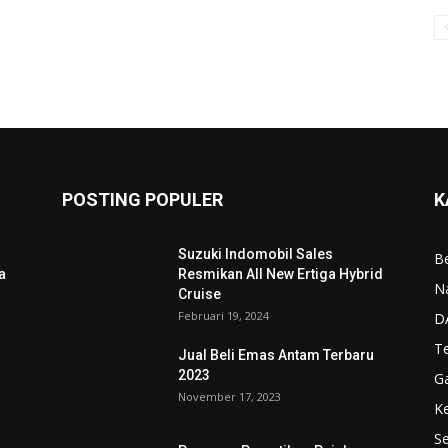
POSTING POPULER
K
Suzuki Indomobil Sales
Be
a
Resmikan All New Ertiga Hybrid
N
Cruise
Februari 19, 2024
D
T
Jual Beli Emas Antam Terbaru
2023
G
November 17, 2023
K
Se