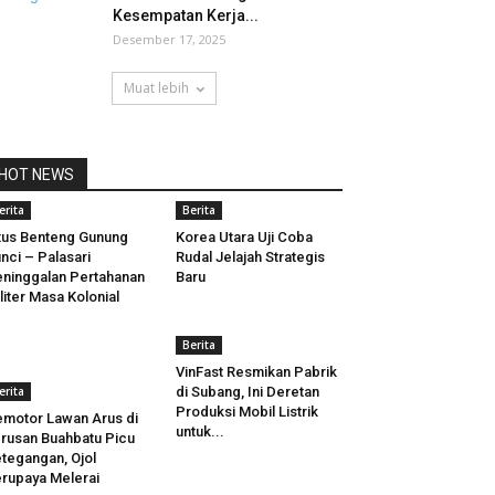
Kesempatan Kerja...
Desember 17, 2025
Muat lebih
HOT NEWS
erita
Berita
tus Benteng Gunung
Korea Utara Uji Coba
nci – Palasari
Rudal Jelajah Strategis
ninggalan Pertahanan
Baru
liter Masa Kolonial
Berita
VinFast Resmikan Pabrik
erita
di Subang, Ini Deretan
Produksi Mobil Listrik
motor Lawan Arus di
untuk...
rusan Buahbatu Picu
tegangan, Ojol
rupaya Melerai