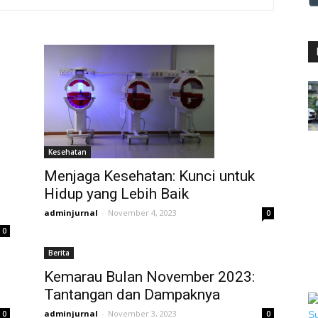
Kesehatan
Menjaga Kesehatan: Kunci untuk
Hidup yang Lebih Baik
adminjurnal
-
November 4, 2023
0
0
Berita
Kemarau Bulan November 2023:
Tantangan dan Dampaknya
adminjurnal
-
November 3, 2023
0
0