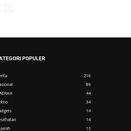
ATEGORI POPULER
rita
216
asional
89
AERAH
44
ekno
34
adgets
14
esehatan
14
jarah
13