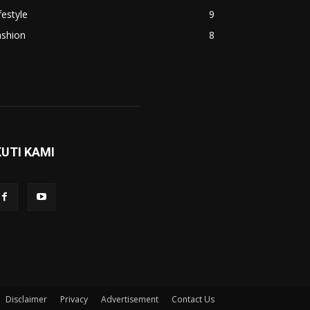
festyle
9
ashion
8
KUTI KAMI
Disclaimer
Privacy
Advertisement
Contact Us