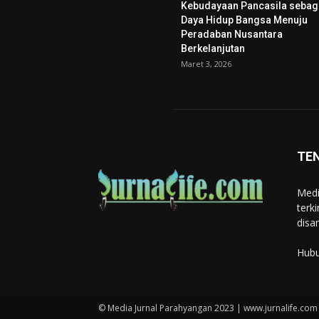
Kebudayaan Pancasila sebag
Daya Hidup Bangsa Menuju
Peradaban Nusantara
Berkelanjutan
Maret 3, 2026
TE
Medi
terk
disa
Hubu
© Media Jurnal Parahyangan 2023 | www.jurnalife.com