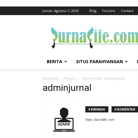
Jumat, Agustus 7, 2026
Blog
Forums
Contact
jurnalife
BERITA
SITUS PARAHYANGAN
Beranda
Penulis
Dikirim oleh adminjurnal
adminjurnal
4 KIRIMAN
0 KOMENTAR
https://jurnalife.com