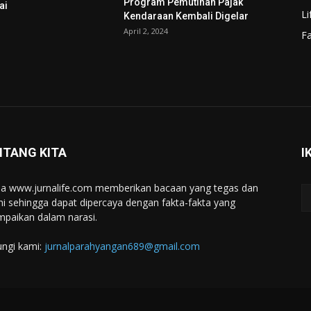
Program Pemutihan Pajak
ai
Li
Kendaraan Kembali Digelar
April 2, 2024
F
NTANG KITA
I
a www.jurnalife.com memberikan bacaan yang tegas dan
ini sehingga dapat dipercaya dengan fakta-fakta yang
mpaikan dalam narasi.
ngi kami:
jurnalparahyangan689@gmail.com