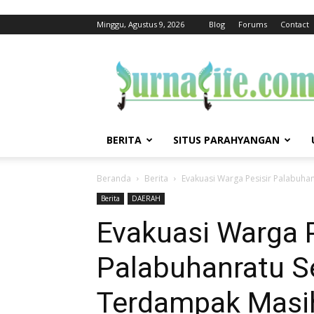
Minggu, Agustus 9, 2026
Blog
Forums
Contact
jurnalife
BERITA
SITUS PARAHYANGAN
Beranda
Berita
Evakuasi Warga Pesisir Palabuha
Berita
DAERAH
Evakuasi Warga P
Palabuhanratu S
Terdampak Masih