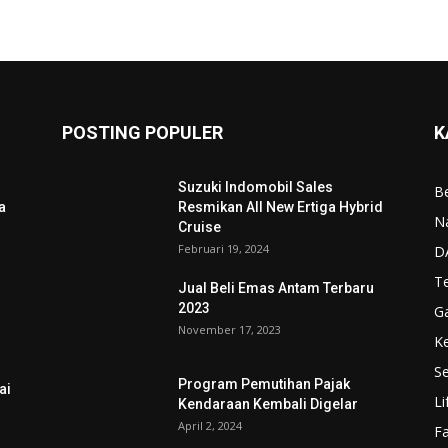
POSTING POPULER
K
Suzuki Indomobil Sales
Be
a
Resmikan All New Ertiga Hybrid
N
Cruise
Februari 19, 2024
D
T
Jual Beli Emas Antam Terbaru
2023
G
November 17, 2023
K
Se
Program Pemutihan Pajak
ai
Li
Kendaraan Kembali Digelar
April 2, 2024
F