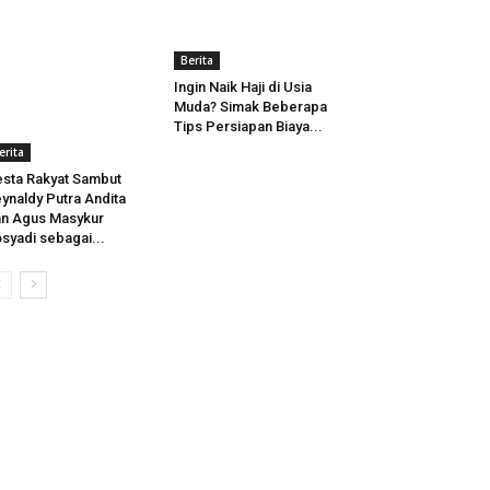
Berita
Ingin Naik Haji di Usia
Muda? Simak Beberapa
Tips Persiapan Biaya...
erita
sta Rakyat Sambut
ynaldy Putra Andita
n Agus Masykur
syadi sebagai...