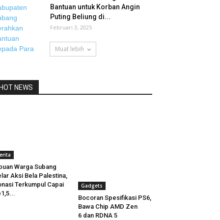
Bantuan untuk Korban Angin
Puting Beliung di...
Februari 3, 2025
Muat lebih
HOT NEWS
erita
buan Warga Subang
lar Aksi Bela Palestina,
nasi Terkumpul Capai
Gadgets
1,5...
Bocoran Spesifikasi PS6,
Bawa Chip AMD Zen
6 dan RDNA 5