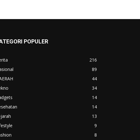
ATEGORI POPULER
rita
216
asional
89
AERAH
44
ekno
34
adgets
14
esehatan
14
jarah
13
festyle
9
ashion
8