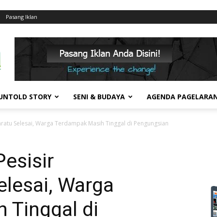
Pasang Iklan
UNTOLD STORY
SENI & BUDAYA
AGENDA PAGELARA
nratu Selesai, Warga Terdampak Masih Tinggal di Pengungsian
esisir
elesai, Warga
 Tinggal di