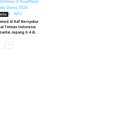
erita
med Al Kaf Bersyukur
ai Timnas Indonesia
bantai Jepang 0-4 di...