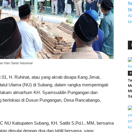
 Hari Santri Nasional
B
 01, H. Ruhinat, atau yang akrab disapa Kang Jimat,
Te
latul Ulama (NU) di Subang, dalam rangka memperingati
Me
Mi
 di Makam almarhum KH. Syamsuddin Pungangan dan
Sa
g berlokasi di Dusun Pungangan, Desa Rancabango,
h PC NU Kabupaten Subang, KH. Satibi S.Pd.I., MM, bersama
tan dimulai dengan doa dan tahlil bersama, yang