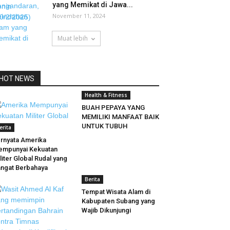
yang Memikat di Jawa...
November 11, 2024
Muat lebih
HOT NEWS
Health & Fitness
BUAH PEPAYA YANG
MEMILIKI MANFAAT BAIK
UNTUK TUBUH
erita
rnyata Amerika
mpunyai Kekuatan
liter Global Rudal yang
ngat Berbahaya
Berita
Tempat Wisata Alam di
Kabupaten Subang yang
Wajib Dikunjungi