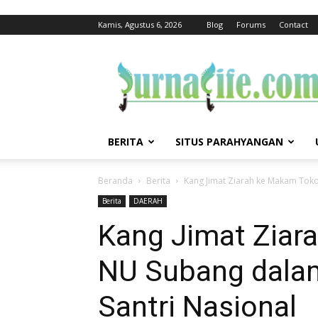
Kamis, Agustus 6, 2026
Blog
Forums
Contact
jurnalife
BERITA
SITUS PARAHYANGAN
Beranda
Berita
Kang Jimat Ziarah ke Makam Toko
Berita
DAERAH
Kang Jimat Ziar
NU Subang dalam
Santri Nasional