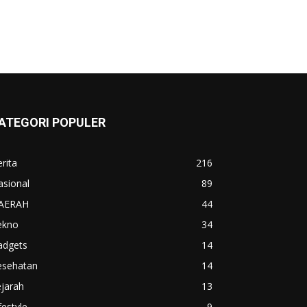
ATEGORI POPULER
rita
216
asional
89
AERAH
44
ekno
34
adgets
14
esehatan
14
jarah
13
festyle
9