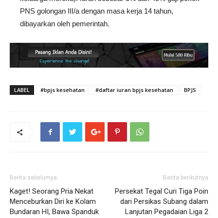
PNS golongan III/a dengan masa kerja 14 tahun,
dibayarkan oleh pemerintah.
LABEL
#bpjs kesehatan
#daftar iuran bpjs kesehatan
BPJS
Berita sebelumya
Berita berikutnya
Kaget! Seorang Pria Nekat
Persekat Tegal Curi Tiga Poin
Menceburkan Diri ke Kolam
dari Persikas Subang dalam
Bundaran HI, Bawa Spanduk
Lanjutan Pegadaian Liga 2