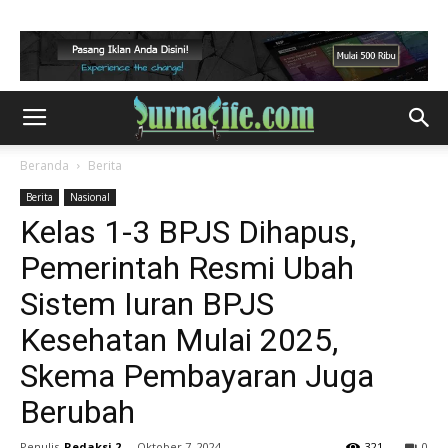
Beranda
Berita
Berita
Nasional
Kelas 1-3 BPJS Dihapus,
Pemerintah Resmi Ubah
Sistem Iuran BPJS
Kesehatan Mulai 2025,
Skema Pembayaran Juga
Berubah
Penulis
Redaksi 2
-
Oktober 7, 2024
321
0