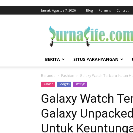
Jumat, Agustus 7, 2026
Blog
Forums
Contact
jurnalife
BERITA
SITUS PARAHYANGAN
Beranda
Fashion
Galaxy Watch Terbaru Ikutan Ha
Fashion
Gadgets
Lifestyle
Galaxy Watch Ter
Galaxy Unpacked
Untuk Keuntung