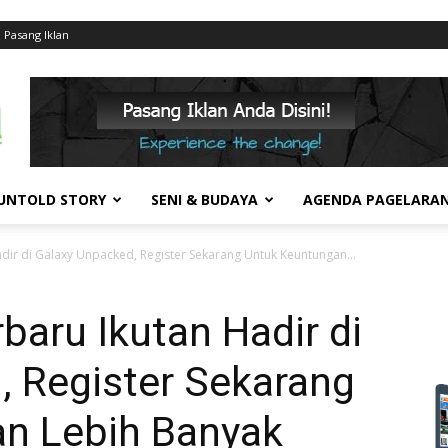
Pasang Iklan
UNTOLD STORY
SENI & BUDAYA
AGENDA PAGELARA
dir di Galaxy Unpacked, Register Sekarang Untuk Keuntungan...
baru Ikutan Hadir di
, Register Sekarang
an Lebih Banyak