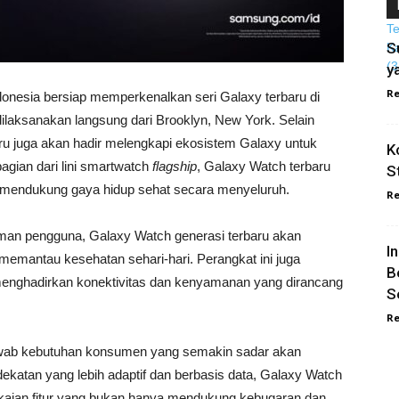
S
y
Re
onesia bersiap memperkenalkan seri Galaxy terbaru di
ilaksanakan langsung dari Brooklyn, New York. Selain
ru juga akan hadir melengkapi ekosistem Galaxy untuk
K
gian dari lini smartwatch
flagship
, Galaxy Watch terbaru
S
 mendukung gaya hidup sehat secara menyeluruh.
Re
laman pengguna, Galaxy Watch generasi terbaru akan
I
memantau kesehatan sehari-hari. Perangkat ini juga
B
enghadirkan konektivitas dan kenyamanan yang dirancang
S
Re
awab kebutuhan konsumen yang semakin sadar akan
ekatan yang lebih adaptif dan berbasis data, Galaxy Watch
kaian fitur yang bukan hanya mendukung kebugaran dan