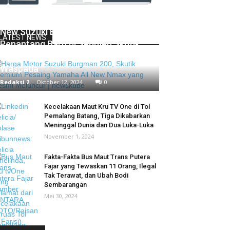
New Suzuki Burgman 200,
LATEST NEWS
Penantang Baru di Segmen Skutik
Premium, Yamaha dan Honda Harus
Waspada
Redaksi 2
-
Oktober 12, 2024
0
Kecelakaan Maut Kru TV One di Tol
Pemalang Batang, Tiga Dikabarkan
Meninggal Dunia dan Dua Luka-Luka
November 1, 2024
Fakta-Fakta Bus Maut Trans Putera
Fajar yang Tewaskan 11 Orang, Ilegal
Tak Terawat, dan Ubah Bodi
Sembarangan
Mei 30, 2024