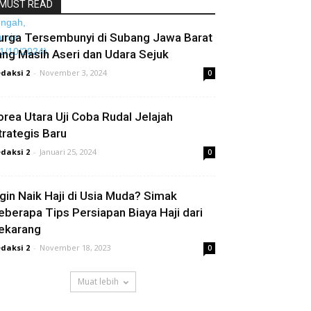
MUST READ
urga Tersembunyi di Subang Jawa Barat
ang Masih Aseri dan Udara Sejuk
daksi 2
-
November 3, 2024
0
orea Utara Uji Coba Rudal Jelajah
trategis Baru
daksi 2
-
Januari 25, 2024
0
ngin Naik Haji di Usia Muda? Simak
eberapa Tips Persiapan Biaya Haji dari
ekarang
daksi 2
-
November 18, 2023
0
Muat lebih