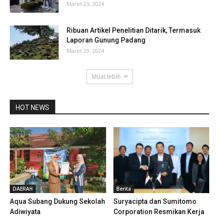
Maret 23, 2024
Ribuan Artikel Penelitian Ditarik, Termasuk
Laporan Gunung Padang
Maret 29, 2024
Muat lebih
HOT NEWS
DAERAH
Berita
Aqua Subang Dukung Sekolah
Suryacipta dan Sumitomo
Adiwiyata
Corporation Resmikan Kerja