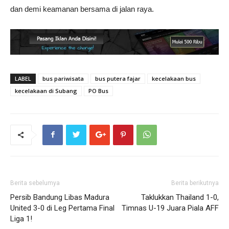
dan demi keamanan bersama di jalan raya.
LABEL
bus pariwisata
bus putera fajar
kecelakaan bus
kecelakaan di Subang
PO Bus
Berita sebelumya
Berita berikutnya
Persib Bandung Libas Madura
Taklukkan Thailand 1-0,
United 3-0 di Leg Pertama Final
Timnas U-19 Juara Piala AFF
Liga 1!