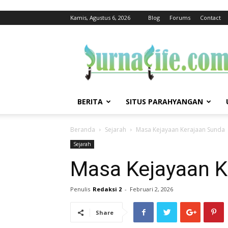
Kamis, Agustus 6, 2026
Blog
Forums
Contact
jurnalife
BERITA
SITUS PARAHYANGAN
Beranda
Sejarah
Masa Kejayaan Kerajaan Sunda
Sejarah
Masa Kejayaan K
Penulis
Redaksi 2
-
Februari 2, 2026
Share