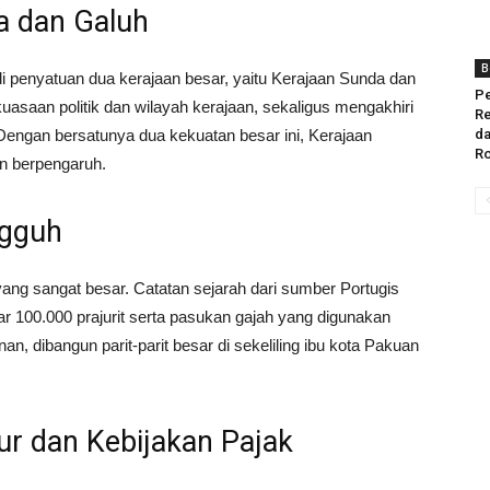
a dan Galuh
B
i penyatuan dua kerajaan besar, yaitu Kerajaan Sunda dan
Pe
asaan politik dan wilayah kerajaan, sekaligus mengakhiri
Re
. Dengan bersatunya dua kekuatan besar ini, Kerajaan
da
Ro
an berpengaruh.
ngguh
yang sangat besar. Catatan sejarah dari sumber Portugis
r 100.000 prajurit serta pasukan gajah yang digunakan
 dibangun parit-parit besar di sekeliling ibu kota Pakuan
r dan Kebijakan Pajak