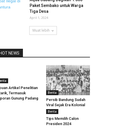
Paket Sembako untuk Warga
Tiga Desa
April 1, 2024
Muat lebih
HOT NEWS
erita
buan Artikel Penelitian
Berita
tarik, Termasuk
poran Gunung Padang
Persib Bandung Sudah
Viral Sejak Era Kolonial
Berita
Tips Memilih Calon
Presiden 2024