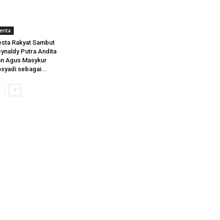
erita
sta Rakyat Sambut
ynaldy Putra Andita
n Agus Masykur
syadi sebagai...