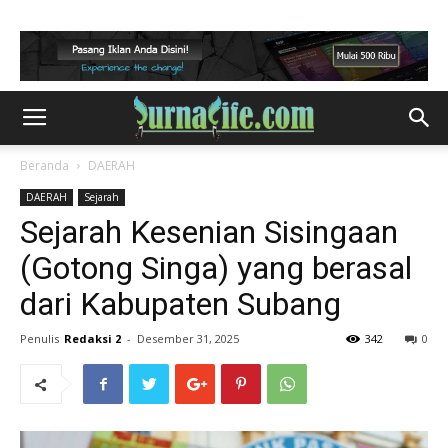
Beranda
DAERAH
DAERAH
Sejarah
Sejarah Kesenian Sisingaan
(Gotong Singa) yang berasal
dari Kabupaten Subang
Penulis
Redaksi 2
-
Desember 31, 2025
342
0