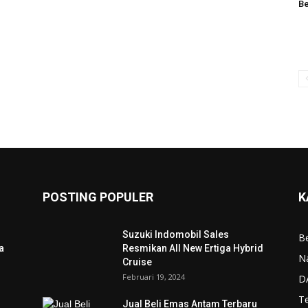
Be
POSTING POPULER
K
Suzuki Indomobil Sales
Be
a
Resmikan All New Ertiga Hybrid
N
Cruise
Februari 19, 2024
D
T
Jual Beli Emas Antam Terbaru