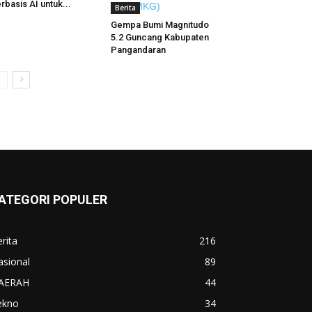
rbasis AI untuk...
Berita
Gempa Bumi Magnitudo
5.2 Guncang Kabupaten
Pangandaran
ATEGORI POPULER
rita
216
asional
89
AERAH
44
ekno
34