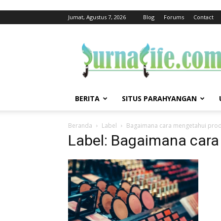
Jumat, Agustus 7, 2026
Blog
Forums
Contact
jurnalife
BERITA
SITUS PARAHYANGAN
Beranda
Label
Bagaimana cara mengetahui produ
Label: Bagaimana cara