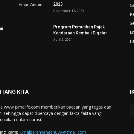
2023
G
November 17, 2023
K
Se
Program Pemutihan Pajak
ai
Li
Kendaraan Kembali Digelar
April 2, 2024
F
NTANG KITA
I
a www.jurnalife.com memberikan bacaan yang tegas dan
ini sehingga dapat dipercaya dengan fakta-fakta yang
mpaikan dalam narasi.
ngi kami:
jurnalparahyangan689@gmail.com