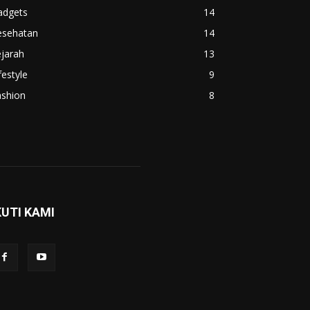
adgets
14
esehatan
14
jarah
13
festyle
9
ashion
8
KUTI KAMI