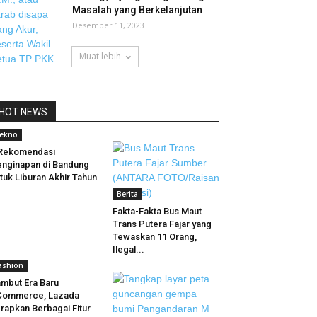
Masalah yang Berkelanjutan
Desember 11, 2023
Muat lebih
HOT NEWS
ekno
 Rekomendasi
nginapan di Bandung
tuk Liburan Akhir Tahun
Berita
Fakta-Fakta Bus Maut
Trans Putera Fajar yang
Tewaskan 11 Orang,
Ilegal...
ashion
mbut Era Baru
Commerce, Lazada
rapkan Berbagai Fitur